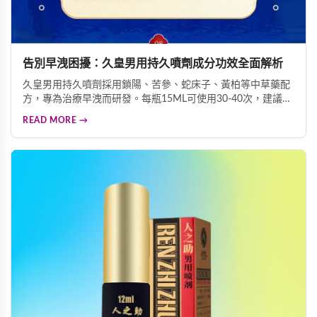
告別早洩困擾：久皇男用持久噴劑成分功效全面解析
久皇男用持久噴劑採用鎖陽、苦參、蛇床子、黃柏等中草藥配
方，專為治療早洩而研發。每瓶15ML可使用30-40次，建議性
行為前30分鐘均勻噴灑於龜頭及冠狀溝處。由香港為納百川有
READ MORE →
限公司製造，24個月保質期，有效延長射精時間，提升性生活
品質，讓您重拾自信。