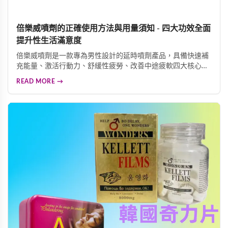
倍樂威噴劑的正確使用方法與用量須知 - 四大功效全面
提升性生活滿意度
倍樂威噴劑是一款專為男性設計的延時噴劑產品，具備快速補
充能量、激活行動力、舒緩性疲勞、改善中途疲軟四大核心功
效。產品採用現代生物工程技術，從蛇床子、丁香、細辛等天
READ MORE →
然植物中萃取活性成分。使用方法簡便，每次使用2至3下，效
果可持續30分鐘至3小時，是提升性生活品質的理想選擇。