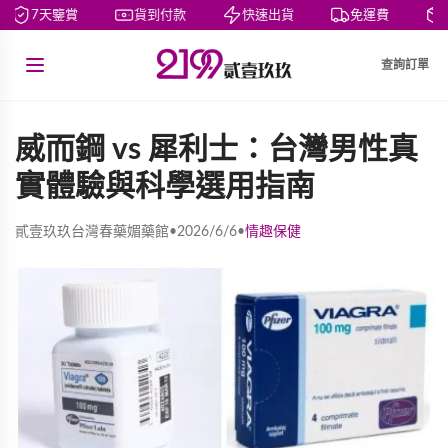
7天鑒賞
貨到付款
快速出貨
免運費
私
查詢訂單
威而鋼 vs 犀利士：台灣男性真
實體驗與科學選用指南
貳壹玖玖台灣春藥媚藥館
•
2026/6/6
•
情趣保健