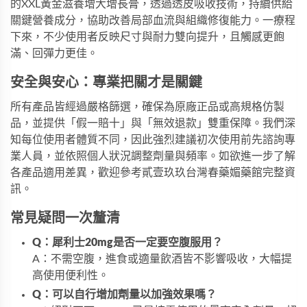
的
XXL黃金滋養增大增長膏
，透過透皮吸收技術，持續供給
關鍵營養成分，協助改善局部血流與組織修復能力。一療程
下來，不少使用者反映尺寸與耐力雙向提升，且觸感更飽
滿、回彈力更佳。
安全與安心：專業把關才是關鍵
所有產品皆經過嚴格篩選，確保為原廠正品或高規格仿製
品，並提供「假一賠十」與「無效退款」雙重保障。我們深
知每位使用者體質不同，因此強烈建議初次使用前先諮詢專
業人員，並依照個人狀況調整劑量與頻率。如欲進一步了解
各產品適用差異，歡迎參考
貳壹玖玖台灣春藥媚藥館
完整資
訊。
常見疑問一次釐清
Q：犀利士20mg是否一定要空腹服用？
A：不需空腹，進食或適量飲酒皆不影響吸收，大幅提
高使用便利性。
Q：可以自行增加劑量以加強效果嗎？