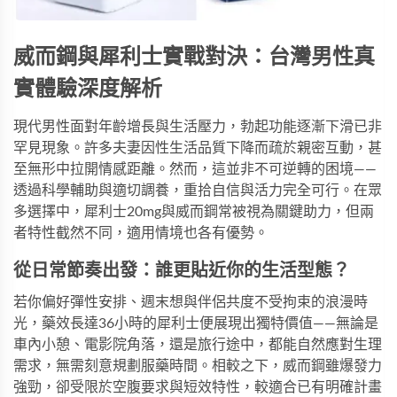
威而鋼與犀利士實戰對決：台灣男性真
實體驗深度解析
現代男性面對年齡增長與生活壓力，勃起功能逐漸下滑已非
罕見現象。許多夫妻因性生活品質下降而疏於親密互動，甚
至無形中拉開情感距離。然而，這並非不可逆轉的困境——
透過科學輔助與適切調養，重拾自信與活力完全可行。在眾
多選擇中，
犀利士20mg
與威而鋼常被視為關鍵助力，但兩
者特性截然不同，適用情境也各有優勢。
從日常節奏出發：誰更貼近你的生活型態？
若你偏好彈性安排、週末想與伴侶共度不受拘束的浪漫時
光，藥效長達36小時的
犀利士
便展現出獨特價值——無論是
車內小憩、電影院角落，還是旅行途中，都能自然應對生理
需求，無需刻意規劃服藥時間。相較之下，威而鋼雖爆發力
強勁，卻受限於空腹要求與短效特性，較適合已有明確計畫