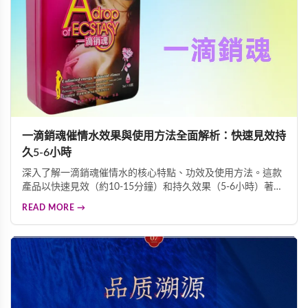
一滴銷魂催情水效果與使用方法全面解析：快速見效持
久5-6小時
深入了解一滴銷魂催情水的核心特點、功效及使用方法。這款
產品以快速見效（約10-15分鐘）和持久效果（5-6小時）著
稱，無色無味可直接滴入飲品。產品源自香港，每瓶7ml，每
READ MORE →
盒6瓶，保存期限三年，經濟實惠。