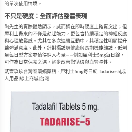
的單次使用情境。
不只是硬度：全面評估整體表現
陶先生的實際體驗顯示，威而鋼在即時硬度上確實突出；但
犀利士帶來的不僅是勃起能力，更包含持續穩定的神經反應
與心理放鬆感。尤其在多次連續互動中，其穩定性明顯提升
整體滿意度。此外，針對攝護腺健康與長期機能維護，低劑
量每日型方案亦值得納入考量——例如
犀利士5mg每日錠
，
可作為日常保養之選，逐步改善微循環與血管彈性。
貳壹玖玖台灣春藥媚藥館 - 犀利士5mg每日錠 Tadarise-5|成
人用品|線上商城|台灣