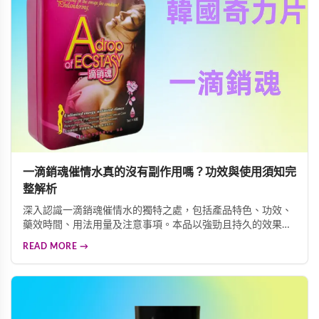
一滴銷魂催情水真的沒有副作用嗎？功效與使用須知完
整解析
深入認識一滴銷魂催情水的獨特之處，包括產品特色、功效、
藥效時間、用法用量及注意事項。本品以強勁且持久的效果著
稱，服用後約10-15分鐘見效，效果可維持5-6小時。無色無味
READ MORE →
易於融入飲品，激發女性性神經中樞，提升性慾望。使用時請
務必遵循說明，確保身心健康。