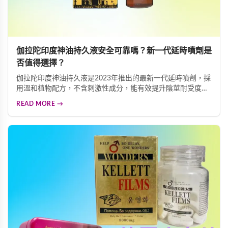
伽拉陀印度神油持久液安全可靠嗎？新一代延時噴劑是
否值得選擇？
伽拉陀印度神油持久液是2023年推出的最新一代延時噴劑，採
用溫和植物配方，不含刺激性成分，能有效提升陰莖耐受度，
同時完整保留愉悅感受。克服了傳統延時產品的麻木感和依賴
READ MORE →
性問題，讓使用者能安心享受持久舒適的親密體驗。