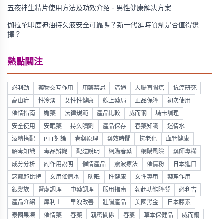
五夜神生精片使用方法及功效介绍 - 男性健康解决方案
伽拉陀印度神油持久液安全可靠嗎？新一代延時噴劑是否值得選
擇？
熱點關注
必利劲
藥物交互作用
用藥禁忌
溝通
大腸直腸癌
抗癌研究
高山症
性冷淡
女性性健康
線上藥局
正品保障
初次使用
催情指南
媚藥
法律規範
產品比較
威而钢
瑪卡調理
安全使用
安眠藥
持久噴劑
產品保存
春藥知識
迷情水
酒精搭配
PTT討論
春藥原理
藥效時間
抗老化
血管健康
解毒知識
毒品辨識
配送說明
網購春藥
網購風險
藥師專欄
成分分析
副作用說明
催情產品
震波療法
催情粉
日本進口
惡魔邱比特
女用催情水
助眠
性健康
女性專用
藥理作用
銀髮族
腎虛調理
中藥調理
服用指南
勃起功能障礙
必利吉
產品介紹
犀利士
早洩改善
壯陽產品
美國黑金
日本藤素
泰國果凍
催情藥
春藥
親密關係
春藥
草本保健品
威而鋼