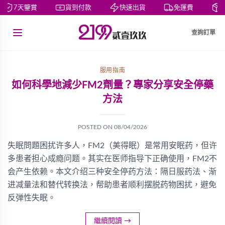
7天鑒賞
貨到付款
快速出貨
免運費
私
查詢訂單
服用指南
如何科學地減少FM2劑量？專家分享安全停藥
方法
POSTED ON
08/04/2026
失眠問題困扰许多人，FM2（美得眠）是常用安眠药，但许
多患者担心成瘾问题。其实在医师指导下正确使用，FM2不
会产生依赖。本文介绍三种安全停药方法：隔日服药法、渐
进减量法和替代转换法，帮助患者顺利摆脱药物困扰，避免
反弹性失眠。
繼續閱讀
→