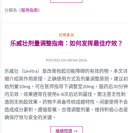
分類為《
服用指南
》
壯陽產品
乐威壮剂量调整指南：如何发挥最佳疗效？
POSTED ON
08/04/2026
乐威壮（Levitra）是改善勃起功能障碍的有效药物，本文详
细介绍其作用原理、正确使用方式及剂量调整原则。建议初
始剂量10mg，可在医师指导下调整至20mg。服药后30分钟
内见效，效果通常在使用6-8次后达到最佳。需注意无性刺
激则无勃起效果。药物不具备传统成瘾特性，间歇使用不会
造成成分累积。遵循医嘱、合理调整剂量、维持积极心态是
确保疗效与安全的关键。
繼續閱讀
→