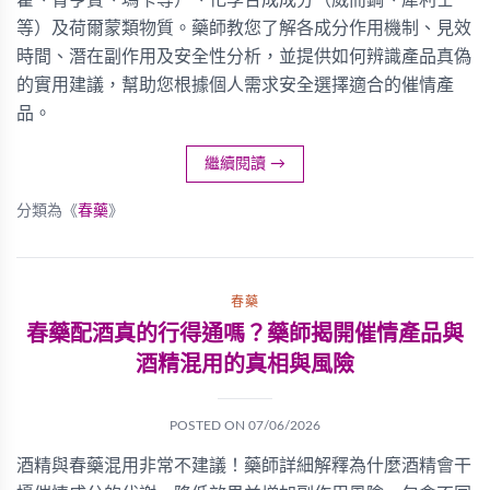
藿、育亨賓、瑪卡等）、化學合成成分（威而鋼、犀利士
等）及荷爾蒙類物質。藥師教您了解各成分作用機制、見效
時間、潛在副作用及安全性分析，並提供如何辨識產品真偽
的實用建議，幫助您根據個人需求安全選擇適合的催情產
品。
繼續閱讀
→
分類為《
春藥
》
春藥
春藥配酒真的行得通嗎？藥師揭開催情產品與
酒精混用的真相與風險
POSTED ON
07/06/2026
酒精與春藥混用非常不建議！藥師詳細解釋為什麼酒精會干