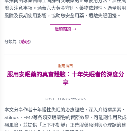
本指南由專業醫師全面解析安眠藥的正確使用方法、潛在風
險與注意事項。涵蓋六大黃金守則、藥物依賴性、過量服用
風險及長期使用影響，協助您安全用藥，遠離失眠困擾。
繼續閱讀
→
分類為《
助眠
》
服用指南
服用安眠藥的真實體驗：十年失眠者的深度分
享
POSTED ON
07/22/2026
本文分享作者十年慢性失眠的治療經驗，深入介紹褪黑素、
Stilnox、FM2等各類安眠藥物的實際效果、可能副作用及成
癮風險，並提供「上下不動靜」正確服藥原則與心理調適建