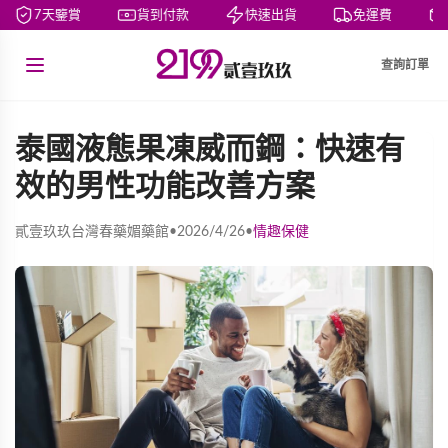
7天鑒賞
貨到付款
快速出貨
免運費
查詢訂單
泰國液態果凍威而鋼：快速有
效的男性功能改善方案
貳壹玖玖台灣春藥媚藥館
•
2026/4/26
•
情趣保健