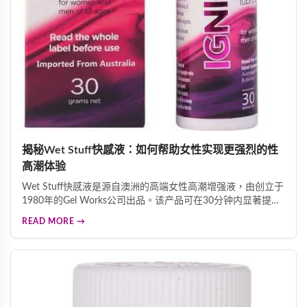
揭秘Wet Stuff快感液：如何帮助女性实现更强烈的性
高潮体验
Wet Stuff快感液是源自澳洲的高端女性高潮增强液，由创立于
1980年的Gel Works公司出品。该产品可在30分钟内显著提升
性高潮强度，带来温热电流般的酥麻触感。产品精选水、二甲
READ MORE →
基矽油、甘油、薄荷油等优质成分，温和安全。2006年和
2010年获香港卫生署认可为官方人体润滑剂供应商。性高潮不
仅带来愉悦体验，还能促进心脏健康、缓解忧郁情绪、帮助排
毒。