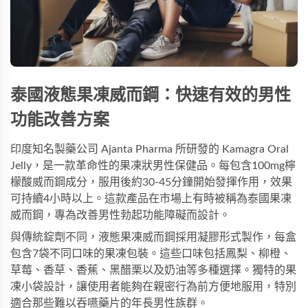
泰國液態果凍威而鋼：快速有效的男性
功能改善方案
印度知名製藥公司 Ajanta Pharma 所研發的
Kamagra Oral
Jelly
，是一款革命性的果凍狀男性保健品。每包含100mg檸
檬酸威而鋼成分，服用後約30-45分鐘開始發揮作用，效果
可持續4小時以上。這款產品在市場上有時被稱為泰國果凍
威而鋼，專為改善男性勃起功能障礙而設計。
與傳統錠劑不同，
液態果凍威而鋼
採用凝膠形式製作，每盒
包含7袋不同口味的果凍包裝。這些口味包括鳳梨、柳橙、
草莓、香草、香蕉、黑醋栗以及奶油等多種選擇。獨特的果
凍小袋設計，讓使用者能夠在親密行為前方便地服用，特別
適合那些難以吞嚥藥片的年長男性族群。