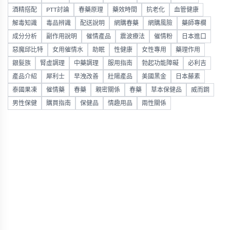
酒精搭配
PTT討論
春藥原理
藥效時間
抗老化
血管健康
解毒知識
毒品辨識
配送說明
網購春藥
網購風險
藥師專欄
成分分析
副作用說明
催情產品
震波療法
催情粉
日本進口
惡魔邱比特
女用催情水
助眠
性健康
女性專用
藥理作用
銀髮族
腎虛調理
中藥調理
服用指南
勃起功能障礙
必利吉
產品介紹
犀利士
早洩改善
壯陽產品
美國黑金
日本藤素
泰國果凍
催情藥
春藥
親密關係
春藥
草本保健品
威而鋼
男性保健
購買指南
保健品
情趣用品
兩性關係