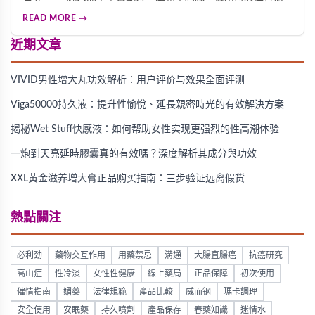
前20分鐘均勻噴灑1-2下，輕柔按摩3分鐘即可見效。這款產品
READ MORE →
能有效降低局部敏感度、延後射精反應，延長性行為時間，且
無任何副作用，是改善早洩、提升親密體驗的優質選擇。
近期文章
VIVID男性增大丸功效解析：用户评价与效果全面评测
Viga50000持久液：提升性愉悅、延長親密時光的有效解決方案
揭秘Wet Stuff快感液：如何帮助女性实现更强烈的性高潮体验
一炮到天亮延時膠囊真的有效嗎？深度解析其成分與功效
XXL黄金滋养增大膏正品购买指南：三步验证远离假货
熱點關注
必利劲
藥物交互作用
用藥禁忌
溝通
大腸直腸癌
抗癌研究
高山症
性冷淡
女性性健康
線上藥局
正品保障
初次使用
催情指南
媚藥
法律規範
產品比較
威而钢
瑪卡調理
安全使用
安眠藥
持久噴劑
產品保存
春藥知識
迷情水