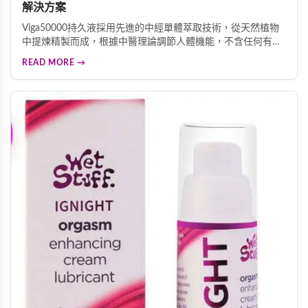
解決方案
Viga50000持久液採用先進的中經單體萃取技術，從天然植物
中提煉精製而成，根據中醫理論調節人體機能，不含任何有毒
成分，無副作用。能有效預防早洩問題，延長親密時光，改善
READ MORE →
勃起功能障礙，提升整體性愛體驗。溫和無刺激配方不影響敏
感度，讓您沉浸愉悅感受中，每瓶45ML大容量設計，經濟實
惠，是追求高品質伴侶生活的理想選擇。