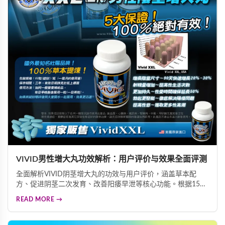
VIVID男性增大丸功效解析：用户评价与效果全面评测
全面解析VIVID阴茎增大丸的功效与用户评价，涵盖草本配
方、促进阴茎二次发育、改善阳痿早泄等核心功能。根据15城
市调查，83%用户高度满意，97%阴茎短小困扰者视为首选，
READ MORE →
为您提供科学的男性保健选择参考。