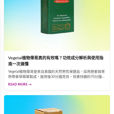
Vegetal植物偉哥真的有效嗎？功效成分解析與使用指
南一次搞懂
Vegetal植物偉哥是來自美國的天然男性保健品，採用艳紫铢等
熱帶香草精華製成。服用後30分鐘見效，效果持續約70分鐘且
可多次勃起，效力維持長達3天。艳紫铢成分能發揮血管舒張
READ MORE →
作用而不增加身體負擔，是溫和安全的壯陽助勃選擇。本指南
詳細解析其功效、成分及使用方法。