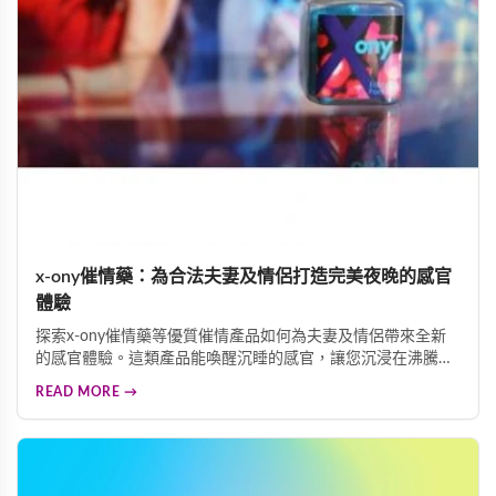
x-ony催情藥：為合法夫妻及情侶打造完美夜晚的感官
體驗
探索x-ony催情藥等優質催情產品如何為夫妻及情侶帶來全新
的感官體驗。這類產品能喚醒沉睡的感官，讓您沉浸在沸騰的
情慾中，體驗蝕骨的歡愉。專業配方採用天然植物精華與珍貴
READ MORE →
中草藥調配，確保使用安全可靠。多重功效結合催情、迷情、
迷幻等作用，為伴侶關係注入新活力。