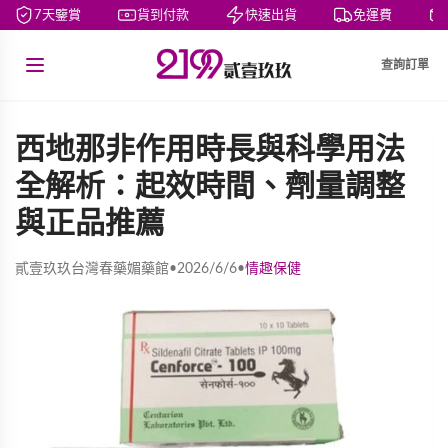
7天鑒賞
貨到付款
快速出貨
免運費
查詢訂單
西地那非作用時長與科學用法
全解析：起效時間、劑量調整
與正品推薦
貳壹玖玖台灣春藥媚藥館
•
2026/6/6
•
情趣保健