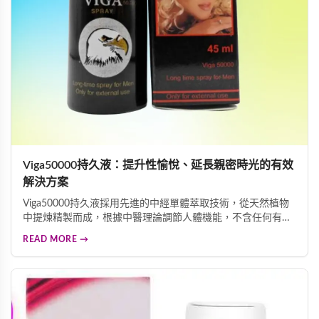
Viga50000持久液：提升性愉悅、延長親密時光的有效
解決方案
Viga50000持久液採用先進的中經單體萃取技術，從天然植物
中提煉精製而成，根據中醫理論調節人體機能，不含任何有毒
成分，無副作用。能有效預防早洩問題，延長親密時光，改善
READ MORE →
勃起功能障礙，提升整體性愛體驗。溫和無刺激配方不影響敏
感度，讓您沉浸愉悅感受中，每瓶45ML大容量設計，經濟實
惠，是追求高品質伴侶生活的理想選擇。