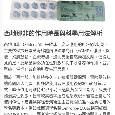
西地那非的作用時長與科學用法解析
西地那非（Sildenafil）是臨床上廣泛應用的PDE5抑制劑，
主要透過提升陰莖海綿體內環磷酸鳥苷（cGMP）濃度，促
使平滑肌放鬆、血流增加，進而支援自然勃起反應。值得注
意的是，此類藥物必須在性刺激前提下才會發揮作用，並非
單純「催情」或自動引發生理反應。
關於「西地那非能維持多久？」這項關鍵問題，實際藥效持
續時間因人而異，但多數使用者在服用後約30–60分鐘起
效，峰值作用可維持4至5小時。這段黃金窗口期內，只要伴
隨適度性刺激，便有較高機率達成理想表現。若需更靈活的
使用彈性，建議選擇經台灣衛生主管機關核准、品質穩定的
學名藥版本，例如
威而鋼學名藥Cenforce-100
或
德國紅魔
VIGORA 100mg
，兩者皆含標準劑量100mg西地那非，且提