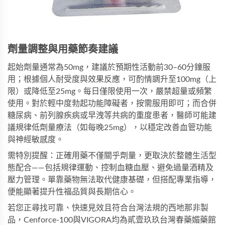
劑量調整與用藥節奏建議
起始劑量通常為50mg，建議於預期性活動前30–60分鐘服
用；根據個人耐受度與效果反應，可酌情調升至100mg（上
限）或降低至25mg。每日僅限使用一次，嚴禁超量或頻繁
使用。對於輕中度勃起功能障礙者，按需服用即可；而合併
糖尿病、前列腺疾病或早洩等共病的重度患者，醫師可能建
議規律低劑量療法（如每晚25mg），以穩定改善血管功能
與神經敏感度。
需特別提醒：正確用藥不僅關乎劑量，更取決於整體生活型
態配合——包括規律運動、控制血糖血壓、避免過量酒精及
壓力管理。單靠藥物無法取代健康基礎，但搭配專業指導，
便能顯著提升性福品質與長期信心。
若您正尋找可靠、快速見效且符合台灣法規的西地那非製
品，
Cenforce-100
與
VIGORA
均為貳壹玖玖台灣春藥媚藥館