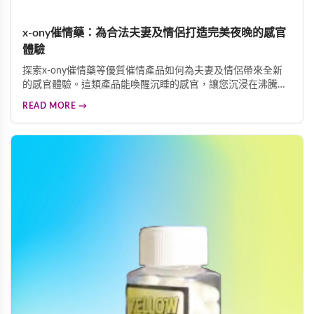
x-ony催情藥：為合法夫妻及情侶打造完美夜晚的感官
體驗
探索x-ony催情藥等優質催情產品如何為夫妻及情侶帶來全新
的感官體驗。這類產品能喚醒沉睡的感官，讓您沉浸在沸騰的
情慾中，體驗蝕骨的歡愉。專業配方採用天然植物精華與珍貴
READ MORE →
中草藥調配，確保使用安全可靠。多重功效結合催情、迷情、
迷幻等作用，為伴侶關係注入新活力。