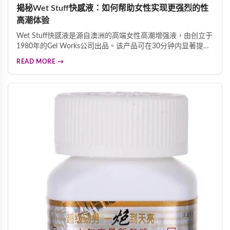
揭秘Wet Stuff快感液：如何帮助女性实现更强烈的性
高潮体验
Wet Stuff快感液是源自澳洲的高端女性高潮增强液，由创立于
1980年的Gel Works公司出品。该产品可在30分钟内显著提升
性高潮强度，带来温热电流般的酥麻触感。产品精选水、二甲
READ MORE →
基矽油、甘油、薄荷油等优质成分，温和安全。2006年和
2010年获香港卫生署认可为官方人体润滑剂供应商。性高潮不
仅带来愉悦体验，还能促进心脏健康、缓解忧郁情绪、帮助排
毒。