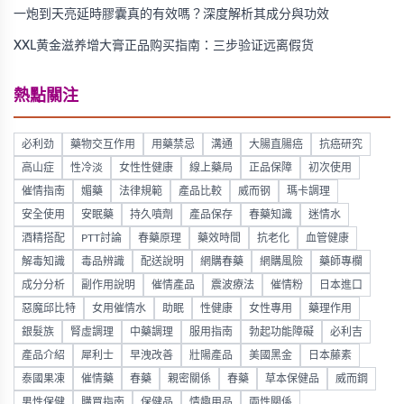
一炮到天亮延時膠囊真的有效嗎？深度解析其成分與功效
XXL黄金滋养增大膏正品购买指南：三步验证远离假货
熱點關注
必利劲
藥物交互作用
用藥禁忌
溝通
大腸直腸癌
抗癌研究
高山症
性冷淡
女性性健康
線上藥局
正品保障
初次使用
催情指南
媚藥
法律規範
產品比較
威而钢
瑪卡調理
安全使用
安眠藥
持久噴劑
產品保存
春藥知識
迷情水
酒精搭配
PTT討論
春藥原理
藥效時間
抗老化
血管健康
解毒知識
毒品辨識
配送說明
網購春藥
網購風險
藥師專欄
成分分析
副作用說明
催情產品
震波療法
催情粉
日本進口
惡魔邱比特
女用催情水
助眠
性健康
女性專用
藥理作用
銀髮族
腎虛調理
中藥調理
服用指南
勃起功能障礙
必利吉
產品介紹
犀利士
早洩改善
壯陽產品
美國黑金
日本藤素
泰國果凍
催情藥
春藥
親密關係
春藥
草本保健品
威而鋼
男性保健
購買指南
保健品
情趣用品
兩性關係