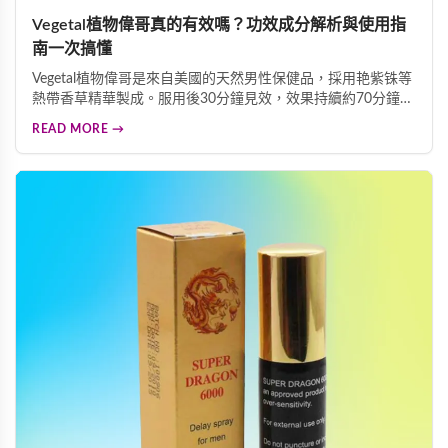
Vegetal植物偉哥真的有效嗎？功效成分解析與使用指
南一次搞懂
Vegetal植物偉哥是來自美國的天然男性保健品，採用艳紫铢等
熱帶香草精華製成。服用後30分鐘見效，效果持續約70分鐘且
可多次勃起，效力維持長達3天。艳紫铢成分能發揮血管舒張
READ MORE →
作用而不增加身體負擔，是溫和安全的壯陽助勃選擇。本指南
詳細解析其功效、成分及使用方法。