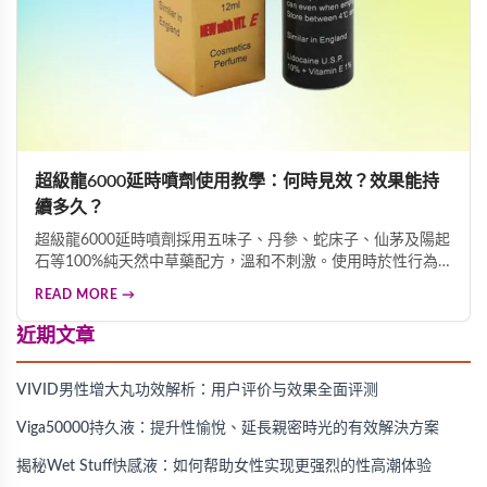
超級龍6000延時噴劑使用教學：何時見效？效果能持
續多久？
超級龍6000延時噴劑採用五味子、丹參、蛇床子、仙茅及陽起
石等100%純天然中草藥配方，溫和不刺激。使用時於性行為
前20分鐘均勻噴灑1-2下，輕柔按摩3分鐘即可見效。這款產品
READ MORE →
能有效降低局部敏感度、延後射精反應，延長性行為時間，且
無任何副作用，是改善早洩、提升親密體驗的優質選擇。
近期文章
VIVID男性增大丸功效解析：用户评价与效果全面评测
Viga50000持久液：提升性愉悅、延長親密時光的有效解決方案
揭秘Wet Stuff快感液：如何帮助女性实现更强烈的性高潮体验