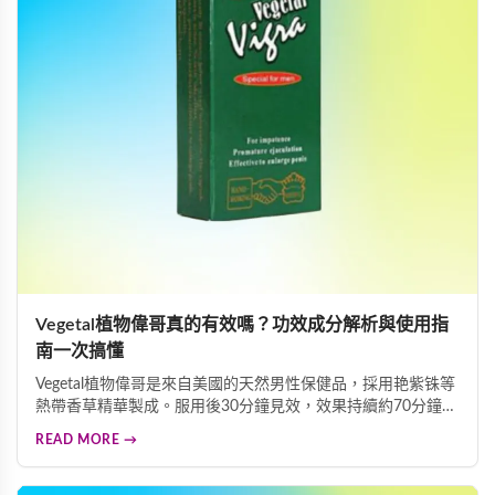
Vegetal植物偉哥真的有效嗎？功效成分解析與使用指
南一次搞懂
Vegetal植物偉哥是來自美國的天然男性保健品，採用艳紫铢等
熱帶香草精華製成。服用後30分鐘見效，效果持續約70分鐘且
可多次勃起，效力維持長達3天。艳紫铢成分能發揮血管舒張
READ MORE →
作用而不增加身體負擔，是溫和安全的壯陽助勃選擇。本指南
詳細解析其功效、成分及使用方法。