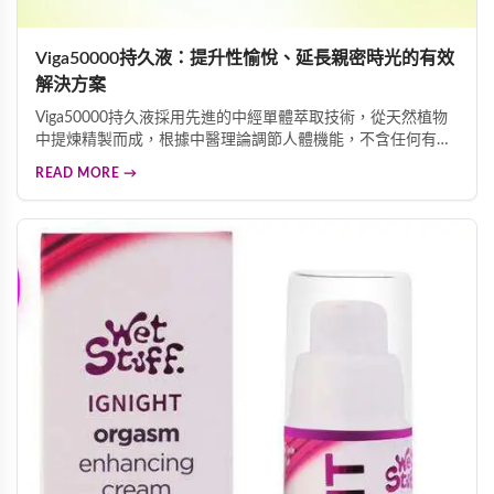
Viga50000持久液：提升性愉悅、延長親密時光的有效
解決方案
Viga50000持久液採用先進的中經單體萃取技術，從天然植物
中提煉精製而成，根據中醫理論調節人體機能，不含任何有毒
成分，無副作用。能有效預防早洩問題，延長親密時光，改善
READ MORE →
勃起功能障礙，提升整體性愛體驗。溫和無刺激配方不影響敏
感度，讓您沉浸愉悅感受中，每瓶45ML大容量設計，經濟實
惠，是追求高品質伴侶生活的理想選擇。