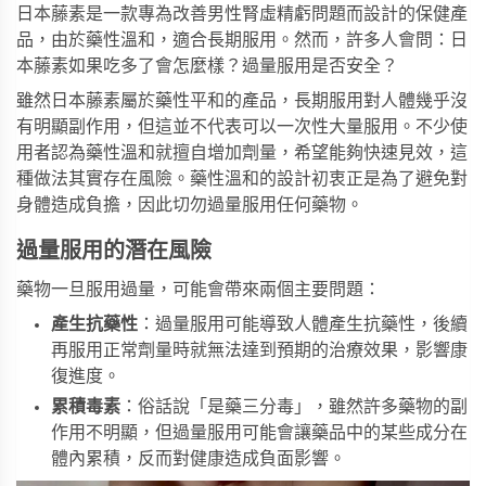
日本藤素是一款專為改善男性腎虛精虧問題而設計的保健產
品，由於藥性溫和，適合長期服用。然而，許多人會問：
日
本藤素
如果吃多了會怎麼樣？過量服用是否安全？
雖然日本藤素屬於藥性平和的產品，長期服用對人體幾乎沒
有明顯副作用，但這並不代表可以一次性大量服用。不少使
用者認為藥性溫和就擅自增加劑量，希望能夠快速見效，這
種做法其實存在風險。藥性溫和的設計初衷正是為了避免對
身體造成負擔，因此切勿過量服用任何藥物。
過量服用的潛在風險
藥物一旦服用過量，可能會帶來兩個主要問題：
產生抗藥性
：過量服用可能導致人體產生抗藥性，後續
再服用正常劑量時就無法達到預期的治療效果，影響康
復進度。
累積毒素
：俗話說「是藥三分毒」，雖然許多藥物的副
作用不明顯，但過量服用可能會讓藥品中的某些成分在
體內累積，反而對健康造成負面影響。