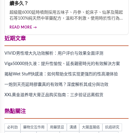
續多久？
超級龍6000延時噴劑採用五味子、丹參、蛇床子、仙茅及陽起
石等100%純天然中草藥配方，溫和不刺激。使用時於性行為
前20分鐘均勻噴灑1-2下，輕柔按摩3分鐘即可見效。這款產品
READ MORE →
能有效降低局部敏感度、延後射精反應，延長性行為時間，且
無任何副作用，是改善早洩、提升親密體驗的優質選擇。
近期文章
VIVID男性增大丸功效解析：用户评价与效果全面评测
Viga50000持久液：提升性愉悅、延長親密時光的有效解決方案
揭秘Wet Stuff快感液：如何帮助女性实现更强烈的性高潮体验
一炮到天亮延時膠囊真的有效嗎？深度解析其成分與功效
XXL黄金滋养增大膏正品购买指南：三步验证远离假货
熱點關注
必利劲
藥物交互作用
用藥禁忌
溝通
大腸直腸癌
抗癌研究