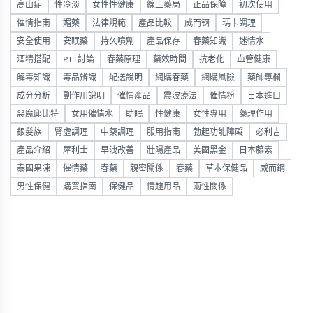
高山症
性冷淡
女性性健康
線上藥局
正品保障
初次使用
催情指南
媚藥
法律規範
產品比較
威而钢
瑪卡調理
安全使用
安眠藥
持久噴劑
產品保存
春藥知識
迷情水
酒精搭配
PTT討論
春藥原理
藥效時間
抗老化
血管健康
解毒知識
毒品辨識
配送說明
網購春藥
網購風險
藥師專欄
成分分析
副作用說明
催情產品
震波療法
催情粉
日本進口
惡魔邱比特
女用催情水
助眠
性健康
女性專用
藥理作用
銀髮族
腎虛調理
中藥調理
服用指南
勃起功能障礙
必利吉
產品介紹
犀利士
早洩改善
壯陽產品
美國黑金
日本藤素
泰國果凍
催情藥
春藥
親密關係
春藥
草本保健品
威而鋼
男性保健
購買指南
保健品
情趣用品
兩性關係