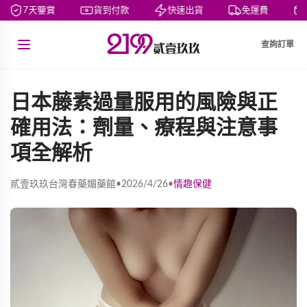
7天鑒賞
貨到付款
快速出貨
免運費
查詢訂單
日本藤素過量服用的風險與正
確用法：劑量、療程與注意事
項全解析
貳壹玖玖台灣春藥媚藥館
•
2026/4/26
•
情趣保健