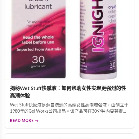
揭秘Wet Stuff快感液：如何帮助女性实现更强烈的性
高潮体验
Wet Stuff快感液是源自澳洲的高端女性高潮增强液，由创立于
1980年的Gel Works公司出品。该产品可在30分钟内显著提升
性高潮强度，带来温热电流般的酥麻触感。产品精选水、二甲
READ MORE →
基矽油、甘油、薄荷油等优质成分，温和安全。2006年和
2010年获香港卫生署认可为官方人体润滑剂供应商。性高潮不
仅带来愉悦体验，还能促进心脏健康、缓解忧郁情绪、帮助排