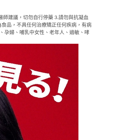
醫師建議，切勿自行停藥 3.請勿與抗凝血
品為食品，不具任何治療矯正任何疾病，有病
嬰幼童、孕婦、哺乳中女性、老年人、過敏、哮