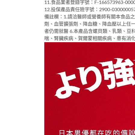
11.食品業者登錄字號：F-166573963-0000
12.投保產品責任險字號：2900-030000057
備註欄：1.請洽醫師或營養師有關本食品之
劑、血管擴張劑、降血糖、降血壓以上任一
者仍需就醫 6.本產品含螺貝類、乳類、豆科
喘、腎臟疾病、賀爾蒙相關疾病、患有消