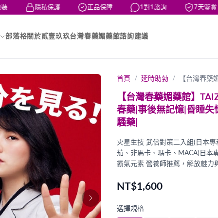
隱私保護
正品保障
1對1諮詢
7天鑒賞
部落格
關於貳壹玖玖台灣春藥媚藥館
諮詢建議
首頁
延時助勃
【台灣春藥媚藥
【台灣春藥媚藥館】TAIZ
春藥|事後無記憶|昏睡失
騷藥|
火星生技 武倍對策二入組(日本專
茄、非馬卡、瑪卡、MACA)日本
霸氣元素 營養師推薦，解放魅力
NT$1,600
選擇規格