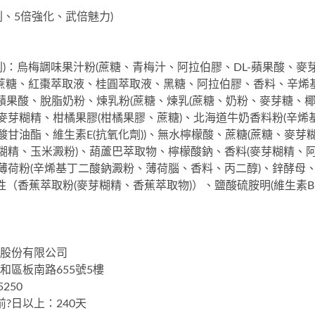
專利、5倍強化、武倍魅力)
別)：烏梅調味果汁粉(蔗糖、青梅汁、阿拉伯膠、DL-蘋果酸、
粉(蔗糖、紅棗萃取液、桂圓萃取液、黑糖、阿拉伯膠、香料、辛
L-蘋果酸、脫脂奶粉、煉乳粉(蔗糖、煉乳(蔗糖、奶粉、麥芽糖、
、麥芽糊精、柑橘果膠(柑橘果膠、蔗糖)、北海道牛奶香料粉(辛
酸甘油酯、維生素E(抗氧化劑))、無水檸檬酸、蔗糖(蔗糖、麥芽
糊精、玉米澱粉)、葫蘆巴萃取物、檸檬酸鈉、香料(麥芽糊精、阿拉
薄荷粉(辛烯基丁二酸鈉澱粉、薄荷腦、香料、丙二醇)、鋅酵母、鹽
（香蕉萃取粉(麥芽糊精、香蕉萃取物)）、鹽酸硫胺明(維生素B1
技股份有限公司
和區板南路655號5樓
250
?日以上：240天