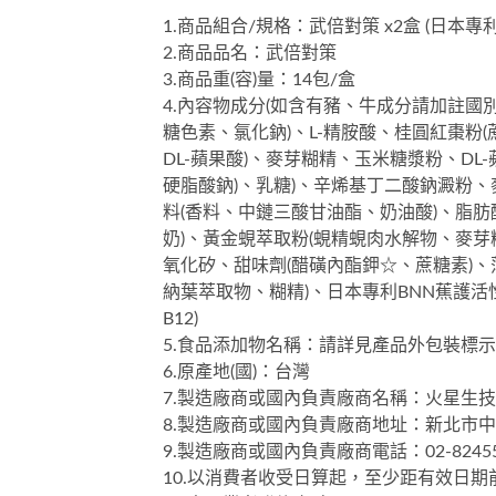
1.商品組合/規格：武倍對策 x2盒 (日本
2.商品品名：武倍對策
3.商品重(容)量：14包/盒
4.內容物成分(如含有豬、牛成分請加註國
糖色素、氯化鈉)、L-精胺酸、桂圓紅棗
DL-蘋果酸)、麥芽糊精、玉米糖漿粉、D
硬脂酸鈉)、乳糖)、辛烯基丁二酸鈉澱粉
料(香料、中鏈三酸甘油酯、奶油酸)、脂肪
奶)、黃金蜆萃取粉(蜆精蜆肉水解物、麥芽
氧化矽、甜味劑(醋磺內酯鉀☆、蔗糖素)、
納葉萃取物、糊精)、日本專利BNN蕉護活性
B12)
5.食品添加物名稱：請詳見產品外包裝標示
6.原產地(國)：台灣
7.製造廠商或國內負責廠商名稱：火星生
8.製造廠商或國內負責廠商地址：新北市中
9.製造廠商或國內負責廠商電話：02-82455
10.以消費者收受日算起，至少距有效日期前