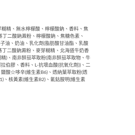
麥芽糊精、無水檸檬酸、檸檬酸鈉、香料、焦
烯基丁二酸鈉澱粉、檸檬酸鈉、焦糖色素、
椰子油、奶油、乳化劑(脂肪酸甘油酯、乳酸
烯基丁二酸鈉澱粉、麥芽糊精、北海道牛奶香
糊精)、南非醉茄萃取粉(南非醉茄萃取物、牛
伯膠、香料、L-抗壞血酸(抗氧化劑))、二
酸☆哆辛(維生素B6)、透納葉萃取粉(透
)、核黃素(維生素B2)、氰鈷胺明(維生素