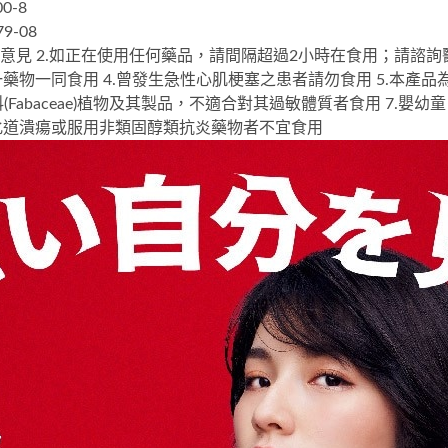
0-8
9-08
意見 2.如正在使用任何藥品，請間隔超過2小時在食用；請諮詢
藥物一同食用 4.曾發生急性心肌梗塞之患者請勿食用 5.本產
(Fabaceae)植物及其製品，不適合對其過敏體質者食用 7.
化道潰瘍或服用非類固醇類抗炎藥物者不宜食用