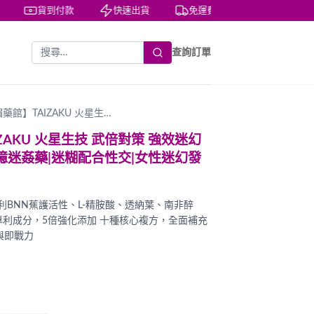
貨到付款
快速出貨
免運費
私密包裝
隱
查詢訂單
館】TAIZAKU 火星生…
AKU 火星生技 武倍對策 強效迷幻
憶迷姦藥|迷糊配合性交|女性迷幻發
利BNN蕉護活性、L-精胺酸、透納葉、南非醉
專利成分，5倍強化添加 十種核心複方，全面補充
與即戰力