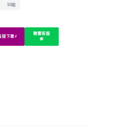
10組
聯繫客服
直接下單⚡
💬