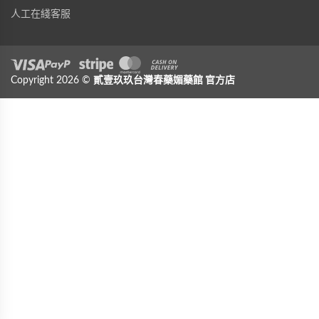
人工在綫客服
Visa
Copyright 2026 ©
PayPal
Stripe
貳壹玖玖台灣春藥媚藥館
MasterCard
Cash On Delivery
官方店