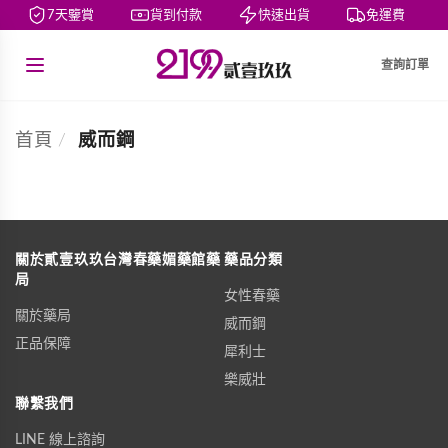
7天鑒賞
貨到付款
快速出貨
免運費
查詢訂單
首頁
/
威而鋼
關於貳壹玖玖台灣春藥媚藥館藥
藥品分類
局
女性春藥
關於藥局
威而鋼
正品保障
犀利士
樂威壯
聯繫我們
LINE 線上諮詢