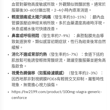
血管對藥物高度敏感所致，外觀類似微醺狀態，通常於
服藥後30–60分鐘出現，2–4小時內逐漸消退。
輕度頭痛或太陽穴鈍痛
（發生率約10–15%）：顱內血
管擴張壓迫神經末梢所致，多於血藥濃度高峰時浮現，
休息或補水後可快速改善。
鼻塞或呼吸稍悶
（發生率約7–9%）：鼻腔黏膜充血導
致氣道狹窄，類似感冒初期症狀，性行為結束後常自然
緩解。
消化不適或胃部灼熱
（發生率約5–7%）：食道下括約
肌放鬆可能誘發輕微胃酸逆流，建議空腹服藥並避免高
脂飲食。
視覺色調偏移（如藍綠濾鏡感）
（發生率約2–3%）：
因西地那非對視網膜PDE6有輕微交叉抑制，屬暫時性
現象，無需擔心視力損傷。
https://tw2199.com/product/100mg-viagra-generic-
cenforce