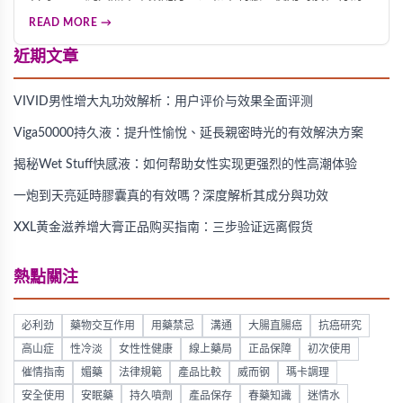
前20分鐘均勻噴灑1-2下，輕柔按摩3分鐘即可見效。這款產品
READ MORE →
能有效降低局部敏感度、延後射精反應，延長性行為時間，且
無任何副作用，是改善早洩、提升親密體驗的優質選擇。
近期文章
VIVID男性增大丸功效解析：用户评价与效果全面评测
Viga50000持久液：提升性愉悅、延長親密時光的有效解決方案
揭秘Wet Stuff快感液：如何帮助女性实现更强烈的性高潮体验
一炮到天亮延時膠囊真的有效嗎？深度解析其成分與功效
XXL黄金滋养增大膏正品购买指南：三步验证远离假货
熱點關注
必利劲
藥物交互作用
用藥禁忌
溝通
大腸直腸癌
抗癌研究
高山症
性冷淡
女性性健康
線上藥局
正品保障
初次使用
催情指南
媚藥
法律規範
產品比較
威而钢
瑪卡調理
安全使用
安眠藥
持久噴劑
產品保存
春藥知識
迷情水