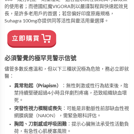
的使用者；而
德國紅魔VIGORA
則以嚴謹製程與快速起效見
長，是許多老用戶的首選；若您偏好印度原廠規格，
Suhagra 100mg
亦提供同等活性與靈活用量選擇。
必須警覺的極罕見警示信號
儘管多數反應溫和，但以下三種狀況極為危險，務必立即就
醫：
異常勃起（Priapism）
：無性刺激或性行為結束後，陰
莖持續堅硬超過4小時且伴劇烈疼痛，恐致組織缺血壞
死。
突發性視力模糊或喪失
：可能是非動脈性前部缺血性視
網膜病變（NAION），需緊急眼科評估。
胸悶、刀割感或呼吸困難
：提示心臟無法承受性活動負
荷，有急性心肌梗塞風險。