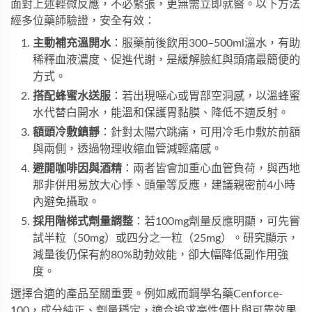
面對上述輕微反應，不必緊張，更無需立即就醫。以下方法
經多位藥師驗證，安全有效：
主動補充溫開水
：服藥前後飲用300–500ml溫水，有助
稀釋血液濃度、促進代謝，是緩解臉紅與頭痛最簡便的
方式。
搭配蜂蜜水送服
：若出現噁心或胃部空洞感，以溫蜂蜜
水代替白開水，能溫和保護胃黏膜、降低不適反射。
額頭冷敷鎮靜
：針對太陽穴跳痛，可用冷毛巾敷於前額
與兩側，透過物理收縮血管減輕痛感。
避開咖啡因與酒精
：兩者皆會加重心血管負荷，與西地
那非併用易放大心悸、頭暈等反應，建議親密前4小時
內避免攝取。
採用階梯式劑量調整
：若100mg劑量反應明顯，可先嘗
試半粒（50mg）或四分之一粒（25mg）。研究顯示，
減量後仍保有約80%助勃效能，卻大幅降低副作用強
度。
選擇合適的產品至關重要。例如
威而鋼學名藥Cenforce-
100
，成分純正、劑量穩定，適合追求高性價比與可靠效果