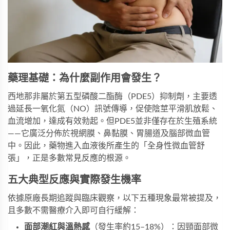
藥理基礎：為什麼副作用會發生？
西地那非屬於第五型磷酸二酯酶（PDE5）抑制劑，主要透
過延長一氧化氮（NO）訊號傳導，促使陰莖平滑肌放鬆、
血流增加，達成有效勃起。但PDE5並非僅存在於生殖系統
——它廣泛分佈於視網膜、鼻黏膜、胃腸道及腦部微血管
中。因此，藥物進入血液後所產生的「全身性微血管舒
張」，正是多數常見反應的根源。
五大典型反應與實際發生機率
依據原廠長期追蹤與臨床觀察，以下五種現象最常被提及，
且多數不需醫療介入即可自行緩解：
面部潮紅與溫熱感
（發生率約15–18%）：因頸面部微