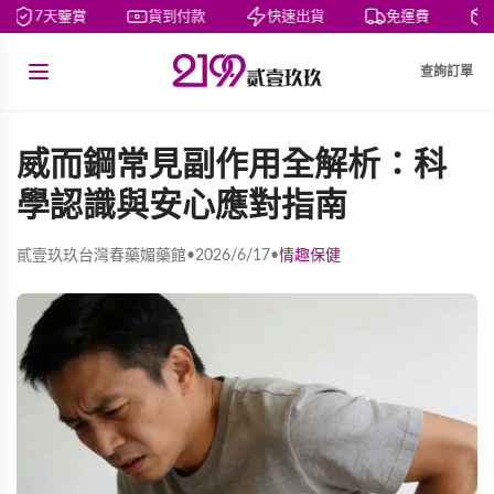
7天鑒賞
貨到付款
快速出貨
免運費
查詢訂單
威而鋼常見副作用全解析：科
學認識與安心應對指南
貳壹玖玖台灣春藥媚藥館
•
2026/6/17
•
情趣保健