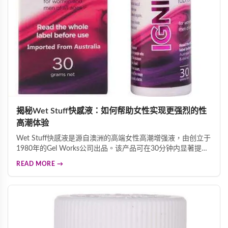
揭秘Wet Stuff快感液：如何帮助女性实现更强烈的性
高潮体验
Wet Stuff快感液是源自澳洲的高端女性高潮增强液，由创立于
1980年的Gel Works公司出品。该产品可在30分钟内显著提升
性高潮强度，带来温热电流般的酥麻触感。产品精选水、二甲
READ MORE →
基矽油、甘油、薄荷油等优质成分，温和安全。2006年和
2010年获香港卫生署认可为官方人体润滑剂供应商。性高潮不
仅带来愉悦体验，还能促进心脏健康、缓解忧郁情绪、帮助排
毒。