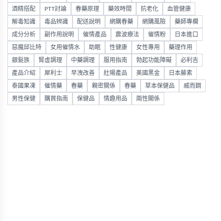
酒精搭配
PTT討論
春藥原理
藥效時間
抗老化
血管健康
解毒知識
毒品辨識
配送說明
網購春藥
網購風險
藥師專欄
成分分析
副作用說明
催情產品
震波療法
催情粉
日本進口
惡魔邱比特
女用催情水
助眠
性健康
女性專用
藥理作用
銀髮族
腎虛調理
中藥調理
服用指南
勃起功能障礙
必利吉
產品介紹
犀利士
早洩改善
壯陽產品
美國黑金
日本藤素
泰國果凍
催情藥
春藥
親密關係
春藥
草本保健品
威而鋼
男性保健
購買指南
保健品
情趣用品
兩性關係