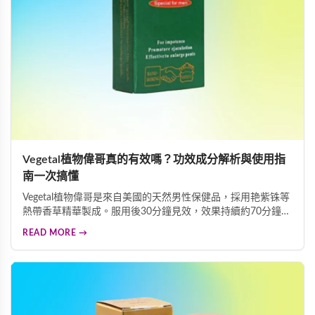
Vegetal植物偉哥真的有效嗎？功效成分解析與使用指
南一次搞懂
Vegetal植物偉哥是來自美國的天然男性保健品，採用艳紫铢等
熱帶香草精華製成。服用後30分鐘見效，效果持續約70分鐘且
可多次勃起，效力維持長達3天。艳紫铢成分能發揮血管舒張
READ MORE →
作用而不增加身體負擔，是溫和安全的壯陽助勃選擇。本指南
詳細解析其功效、成分及使用方法。