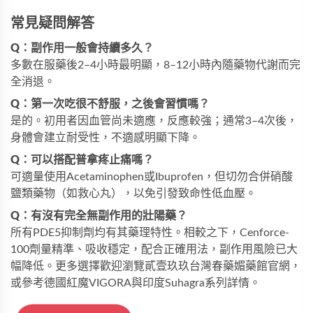
常見疑問解答
Q：副作用一般會持續多久？
多數在服藥後2–4小時最明顯，8–12小時內隨藥物代謝而完
全消退。
Q：第一次吃很不舒服，之後會習慣嗎？
是的。初用者因血管尚未適應，反應較強；通常3–4次後，
身體會建立耐受性，不適感明顯下降。
Q：可以搭配普拿疼止痛嗎？
可適量使用Acetaminophen或Ibuprofen，但切勿合併硝酸
鹽類藥物（如救心丸），以免引發致命性低血壓。
Q：有沒有完全無副作用的壯陽藥？
所有PDE5抑制劑均有其藥理特性。相較之下，
Cenforce-
100
劑量精準、吸收穩定，配合正確用法，副作用風險已大
幅降低。更多選擇歡迎瀏覽
貳壹玖玖台灣春藥媚藥館
官網，
或參考
德國紅魔VIGORA
與
印度Suhagra
系列詳情。