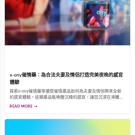
x-ony催情藥：為合法夫妻及情侶打造完美夜晚的感官
體驗
探索x-ony催情藥等優質催情產品如何為夫妻及情侶帶來全新
的感官體驗。這類產品能喚醒沉睡的感官，讓您沉浸在沸騰的
情慾中，體驗蝕骨的歡愉。專業配方採用天然植物精華與珍貴
READ MORE →
中草藥調配，確保使用安全可靠。多重功效結合催情、迷情、
迷幻等作用，為伴侶關係注入新活力。