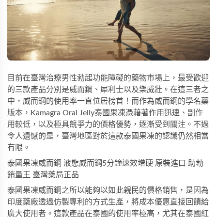
目前在臺灣治療男性勃起功能障礙的藥物市場上，最受歡迎
的三款產品分別是威而鋼、犀利士以及樂威壯。在這三者之
中，威而鋼的使用率一直位居榜首！而作為威而鋼的學名藥
版本，
Kamagra Oral Jelly
泰國果凍憑藉著作用迅速、副作
用較低，以及極具競爭力的價格優勢，逐漸受到關注。不過
令人遺憾的是，臺灣地區對於這款泰國果凍的認識仍然相當
有限。
泰國果凍威而鋼 液態威而鋼5分鐘速效增硬 原裝進口 助勃
銷量王 臺灣藥局正品
泰國果凍威而鋼之所以能夠以如此親民的價格銷售，是因為
印度藥廠透過仿製專利的方式生產，將成本優惠直接回饋給
廣大使用者。這款產品在泰國的使用率極高，尤其在泰國紅