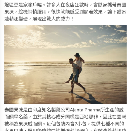
燈區更是家喻戶曉。許多人在夜店狂歡時，會隨身攜帶泰國
果凍，趁機悄悄服用，很快就能感受到顯著效果，讓下體迅
速勃起變硬，展現出驚人的威力！
泰國果凍是由印度知名製藥公司Ajanta Pharma所生產的威
而鋼學名藥，由於其核心成分同樣是西地那非，因此在臺灣
被稱為果凍威而鋼。每個包裝內含7小包，提供七種不同的
水果口味，服用後能夠快速增強勃起硬度，有效改善勃起功