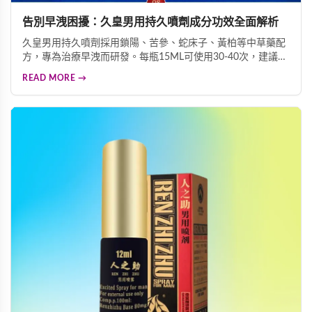
告別早洩困擾：久皇男用持久噴劑成分功效全面解析
久皇男用持久噴劑採用鎖陽、苦參、蛇床子、黃柏等中草藥配
方，專為治療早洩而研發。每瓶15ML可使用30-40次，建議性
行為前30分鐘均勻噴灑於龜頭及冠狀溝處。由香港為納百川有
READ MORE →
限公司製造，24個月保質期，有效延長射精時間，提升性生活
品質，讓您重拾自信。