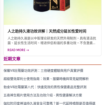
人之助持久液功效详解｜天然成分延长性爱时间
人之助持久液是以中医理论研发的天然外用制剂，具有清洁抗
菌、延长性生活时间、增进伴侣和谐的多重功效。不含激素成
分，无副作用，是改善男性性功能困扰的理想选择。
READ MORE →
近期文章
保羅V8壯陽藥功效評測：三倍硬度體驗與用戶真實評價
超級雙效犀利士使用指南：效果、服藥時機與常見疑問解析
勃金V8壯陽藥第八代：快速見效的男性保健產品完整評測
五夜神生精片使用方法及功效介绍 - 男性健康解决方案
伽拉陀印度神油持久液安全可靠嗎？新一代延時噴劑是否值得選