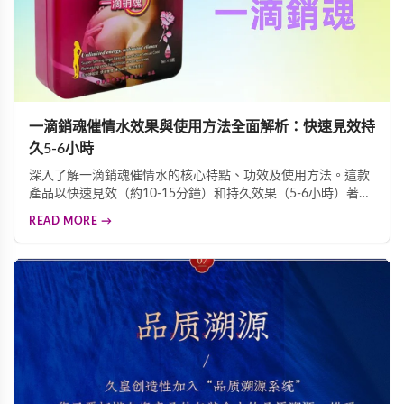
一滴銷魂催情水效果與使用方法全面解析：快速見效持
久5-6小時
深入了解一滴銷魂催情水的核心特點、功效及使用方法。這款
產品以快速見效（約10-15分鐘）和持久效果（5-6小時）著
稱，無色無味可直接滴入飲品。產品源自香港，每瓶7ml，每
READ MORE →
盒6瓶，保存期限三年，經濟實惠。