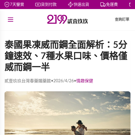
7天鑒賞
貨到付款
快速出貨
免運費
私
查詢訂單
泰國果凍威而鋼全面解析：5分
鐘速效、7種水果口味、價格僅
威而鋼一半
貳壹玖玖台灣春藥媚藥館
•
2026/4/26
•
情趣保健