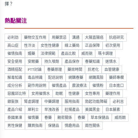
擇？
熱點關注
必利劲
藥物交互作用
用藥禁忌
溝通
大腸直腸癌
抗癌研究
高山症
性冷淡
女性性健康
線上藥局
正品保障
初次使用
催情指南
媚藥
法律規範
產品比較
威而钢
瑪卡調理
安全使用
安眠藥
持久噴劑
產品保存
春藥知識
迷情水
酒精搭配
PTT討論
春藥原理
藥效時間
抗老化
血管健康
解毒知識
毒品辨識
配送說明
網購春藥
網購風險
藥師專欄
成分分析
副作用說明
催情產品
震波療法
催情粉
日本進口
惡魔邱比特
女用催情水
助眠
性健康
女性專用
藥理作用
銀髮族
腎虛調理
中藥調理
服用指南
勃起功能障礙
必利吉
產品介紹
犀利士
早洩改善
壯陽產品
美國黑金
日本藤素
泰國果凍
催情藥
春藥
親密關係
春藥
草本保健品
威而鋼
男性保健
購買指南
保健品
情趣用品
兩性關係