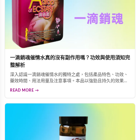
一滴銷魂催情水真的沒有副作用嗎？功效與使用須知完
整解析
深入認識一滴銷魂催情水的獨特之處，包括產品特色、功效、
藥效時間、用法用量及注意事項。本品以強勁且持久的效果著
稱，服用後約10-15分鐘見效，效果可維持5-6小時。無色無味
READ MORE →
易於融入飲品，激發女性性神經中樞，提升性慾望。使用時請
務必遵循說明，確保身心健康。