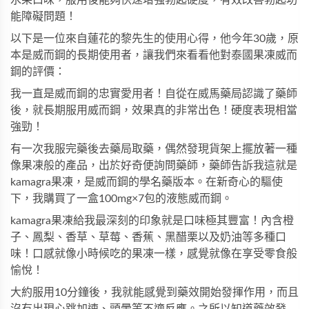
能障礙問題！
以下是一位來自蓮花的黎先生的使用心得，他今年30歲，原
本是威而鋼的長期使用者，讓我們來看看他對
泰國果凍威而
鋼
的評價：
我一直是威而鋼的忠實愛用者！自從在威馬藥局認識了藥師
後，就長期服用威而鋼，效果真的非常出色！硬度表現相當
強勁！
有一次我服完藥後去藥局取藥，偶然發現貨架上擺放著一種
像果凍般的產品，出於好奇便詢問藥師，藥師告訴我這就是
kamagra果凍，是威而鋼的學名藥版本。在新奇心的驅使
下，我購買了一盒100mg×7包的液態威而鋼。
kamagra果凍給我最深刻的印象就是口味極其豐富！內含橙
子、鳳梨、香草、草莓、香蕉、黑醋栗以及奶油等多種口
味！口感就像小時候吃的果凍一樣，感覺就像在享受零食般
愉悅！
大約服用10分鐘後，我就能感覺到藥效開始發揮作用，而且
沒有出現心跳加速、頭暈等不適反應。之所以知道藥效發