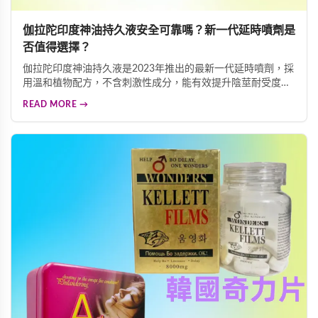
伽拉陀印度神油持久液安全可靠嗎？新一代延時噴劑是
否值得選擇？
伽拉陀印度神油持久液是2023年推出的最新一代延時噴劑，採
用溫和植物配方，不含刺激性成分，能有效提升陰莖耐受度，
同時完整保留愉悅感受。克服了傳統延時產品的麻木感和依賴
READ MORE →
性問題，讓使用者能安心享受持久舒適的親密體驗。