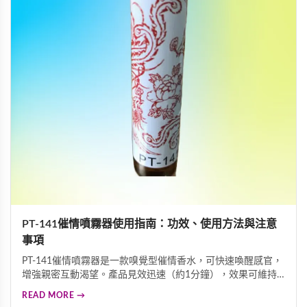
PT-141催情噴霧器使用指南：功效、使用方法與注意
事項
PT-141催情噴霧器是一款嗅覺型催情香水，可快速喚醒感官，
增強親密互動渴望。產品見效迅速（約1分鐘），效果可維持6
小時以上，每瓶10ml約可使用3-5次。本產品僅供合法成年人
READ MORE →
使用，保存期限三年，需存放於陰涼乾燥處。請遵守當地法