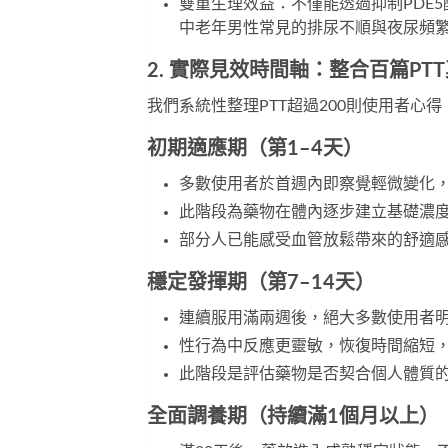
雙重生理效益：不僅能透過抑制PDE
中老年男性常見的排尿不順與夜尿頻繁
2. 實際見效時間軸：整合百篇PT
我們系統性整理PTT超過200則使用者心
初期適應期（第1–4天）
多數使用者於首週內即察覺輕微變化
此階段為藥物在體內逐步建立基礎濃
部分人已能感受血管放鬆帶來的舒適
穩定發揮期（第7–14天）
連續服用滿兩週後，絕大多數使用者
性行為中反應更靈敏，恢復時間縮短
此階段是評估藥物是否契合個人體質
全面調養期（持續滿1個月以上）