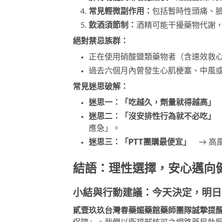
常見輕微副作用：
包括暫時性頭痛、
飲酒須節制：
酒精可能干擾藥物代謝
絕對禁忌族群：
正在使用硝酸鹽類藥物者（含速效救
過去六個月內曾發生心肌梗塞、中風
常見迷思破解：
迷思一：「吃越久，劑量就得越高」
迷思二：「沒安排性行為就不必吃」
應急」。
迷思三：「PTT團購最便宜」
　→ 高
結語：理性選擇，安心邁向
小結與行動建議：今天決定，明日
貳壹玖玖台灣春藥媚藥館藥師團隊誠摯提