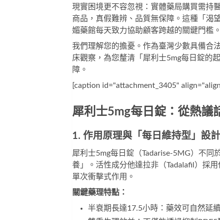
現實困境更不容忽視：實體藥局購買需持
商品，真假難辨、品質無保障。這種「渴
媚藥館
每天致力協助顧客跨越的關鍵門檻
我們理解您的擔憂。作為臺灣少數具備合
床觀察，為您釐清「
犀利士5mg每日錠
的
障。
[caption id="attachment_3405" align
犀利士5mg每日錠：從熱議
1. 作用原理與「每日維持型」設
犀利士5mg每日錠
（Tadarise-5M
養」。活性成分他達拉非（Tadalafi
單次衝擊式作用。
關鍵藥理特點：
半衰期長達17.5小時：藥效可自然延續