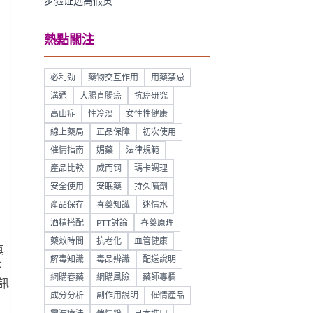
步验证远离假货
熱點關注
必利劲
藥物交互作用
用藥禁忌
溝通
大腸直腸癌
抗癌研究
高山症
性冷淡
女性性健康
線上藥局
正品保障
初次使用
催情指南
媚藥
法律規範
產品比較
威而钢
瑪卡調理
安全使用
安眠藥
持久噴劑
產品保存
春藥知識
迷情水
酒精搭配
PTT討論
春藥原理
藥效時間
抗老化
血管健康
真
解毒知識
毒品辨識
配送說明
不
網購春藥
網購風險
藥師專欄
訊
成分分析
副作用說明
催情產品