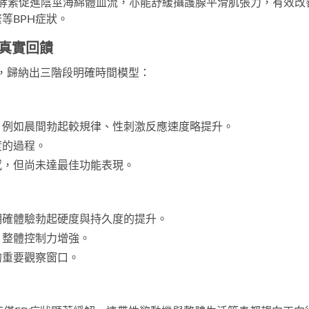
5酵素促進陰莖海綿體血流，亦能舒緩攝護腺平滑肌張力，有效改
等BPH症狀。
T真實回饋
得，歸納出三階段明確時間模型：
，例如晨間勃起較規律、性刺激反應速度略提升。
度的過程。
感，但尚未達最佳功能表現。
明確體驗勃起硬度與持久度的提升。
，整體控制力增強。
的重要觀察窗口。