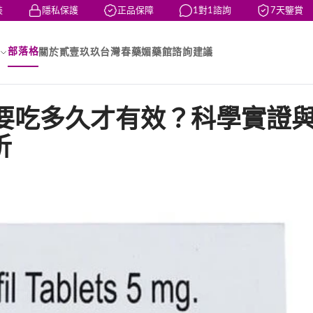
隱私保護
正品保障
1對1諮詢
7天鑒賞
部落格
關於貳壹玖玖台灣春藥媚藥館
諮詢建議
錠要吃多久才有效？科學實證
析