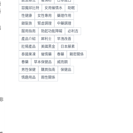
震波療法
催情粉
日本進口
源
惡魔邱比特
女用催情水
助眠
藥
性健康
女性專用
藥理作用
銀髮族
腎虛調理
中藥調理
臨
服用指南
勃起功能障礙
必利吉
產品介紹
犀利士
早洩改善
壯陽產品
美國黑金
日本藤素
泰國果凍
催情藥
春藥
親密關係
春藥
草本保健品
威而鋼
男性保健
購買指南
保健品
情趣用品
兩性關係
非