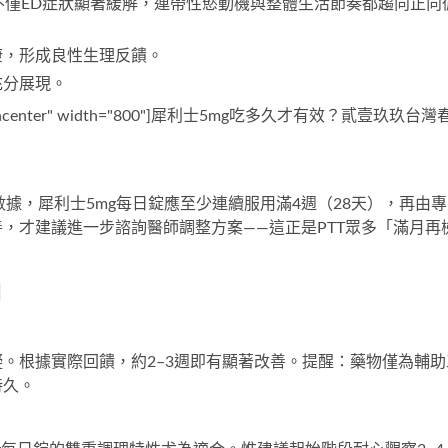
不僅ED症狀顯著緩解，連帶性慾動機與整體生活節奏都趨向正向
康，形成良性生理反饋。
充分展現。
ign="aligncenter" width="800"]犀利士5mg吃多久才有效？貳壹玖玖台灣
數據，
犀利士5mg每日錠
應至少連續服用滿4週（28天），再由專
，才建議進一步諮詢醫師調整方案——這正是PTT眾多「滿月再
問
。根據實際回饋，約2–3週即有顯著改善。提醒：藥物僅為輔助
持久。