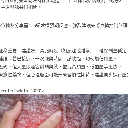
g每日錠
的雙重調理特性尤為適合。惟建議起始階段耐心觀察3–4
與主治醫師共同把關。
位糖友分享需4–6週才達預期反應。強烈建議先將血糖控制於理
極為重要！建議選擇易記時段（如晨起或睡前），確保劑量穩定
補服；若已接近下一次服藥時間，請跳過，切勿加倍劑量。
無礙，但大量飲酒會削弱藥效，並提高頭暈、低血壓等風險。
成癮性藥物，但心理層面可能形成習慣性期待，建議同步進行壓
gncenter" width="800">