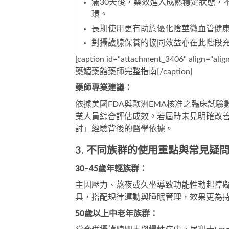
滿30天後，藥效進入成熟穩定狀態，
環。
長期使用更有助於優化陰莖微血管健
對攝護腺保養的協同效益亦在此階段
[caption id="attachment_3406" al
藥媚藥館藥師完整指南[/caption]
藥師專業建議：
依據美國FDA與歐洲EMA核准之臨床試驗
業人員綜合評估成效。若屆時未見明確改善
討」經驗背後的醫學依據。
3. 不同族群的使用重點與常見疑
30–45歲年輕族群：
主因壓力、熬夜或久坐導致功能性勃起障礙
具，搭配規律運動與睡眠管理，效果更為
50歲以上中老年族群：