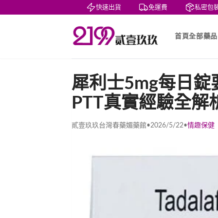
賞
貨到付款
快速出貨
免運費
私密包裝
首頁
全部藥品
犀利士5mg每日
PTT真實經驗全解
貳壹玖玖台灣春藥媚藥館
•
2026/5/22
•
情趣保健