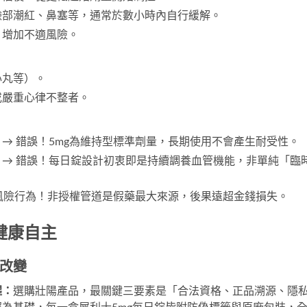
臉部潮紅、鼻塞等，通常於數小時內自行緩解。
，增加不適風險。
心丸等）。
或嚴重心律不整者。
　→ 錯誤！5mg為維持型標準劑量，長期使用不會產生耐受性。
　→ 錯誤！每日錠設計初衷即是持續調養血管機能，非單純「臨
風險行為！非授權管道是假藥最大來源，後果遠超金錢損失。
健康自主
改變
醒：
選購壯陽產品，最關鍵三要素是「合法資格、正品溯源、隱