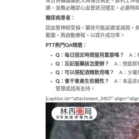
常合併攝護腺肥大與慢性病史。
犀利士5m
週，並務必確認心血管狀況穩定，必要時
糖尿病患者：
因血管神經受損，藥效可能延遲或減弱。多
範圍，再啟動療程，以提升成功率。
PTT熱門QA精選：
Q：每日固定時間服用重要嗎？
　A：
Q：忘記服藥該怎麼辦？
　A：想起即
Q：可以搭配酒精飲用嗎？
　A：少量
Q：會不會產生依賴性？
　A：本品非
管理或諮商支持。
[caption id="attachment_3407" align="ali