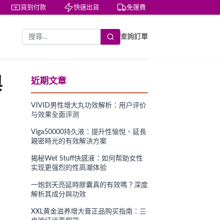
貨到付款
快速出貨
免運費
私密包裝
查詢訂單
與
近期文章
VIVID男性增大丸功效解析：用户评价
与效果全面评测
Viga50000持久液：提升性愉悅、延長
親密時光的有效解決方案
揭秘Wet Stuff快感液：如何帮助女性
实现更强烈的性高潮体验
一炮到天亮延時膠囊真的有效嗎？深度
解析其成分與功效
XXL黄金滋养增大膏正品购买指南：三