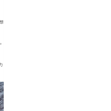
想
。
力