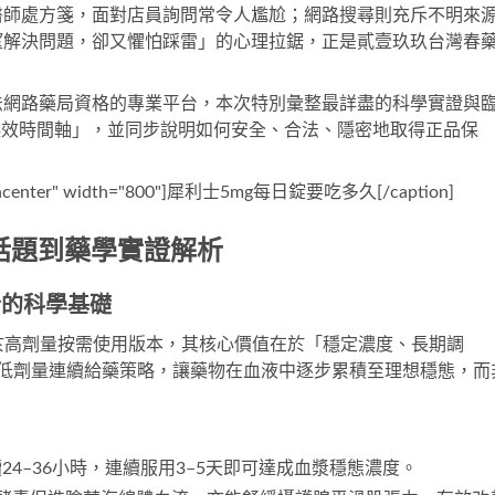
醫師處方箋，面對店員詢問常令人尷尬；網路搜尋則充斥不明來
望解決問題，卻又懼怕踩雷」的心理拉鋸，正是
貳壹玖玖台灣春
。
法網路藥局資格的專業平台，本次特別彙整最詳盡的科學實證與
起效時間軸」，並同步說明如何安全、合法、隱密地取得正品保
="aligncenter" width="800"]犀利士5mg每日錠要吃多久[/caption]
話題到藥學實證解析
計的科學基礎
G）不同於高劑量按需使用版本，其核心價值在於「穩定濃度、長期調
l）採用低劑量連續給藥策略，讓藥物在血液中逐步累積至理想穩態，而
24–36小時，連續服用3–5天即可達成血漿穩態濃度。