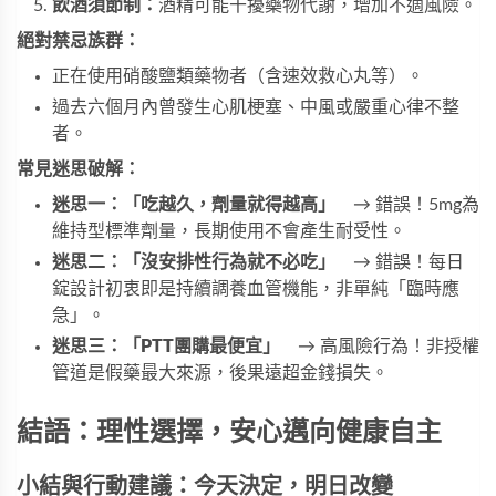
飲酒須節制：
酒精可能干擾藥物代謝，增加不適風險。
絕對禁忌族群：
正在使用硝酸鹽類藥物者（含速效救心丸等）。
過去六個月內曾發生心肌梗塞、中風或嚴重心律不整
者。
常見迷思破解：
迷思一：「吃越久，劑量就得越高」
　→ 錯誤！5mg為
維持型標準劑量，長期使用不會產生耐受性。
迷思二：「沒安排性行為就不必吃」
　→ 錯誤！每日
錠設計初衷即是持續調養血管機能，非單純「臨時應
急」。
迷思三：「PTT團購最便宜」
　→ 高風險行為！非授權
管道是假藥最大來源，後果遠超金錢損失。
結語：理性選擇，安心邁向健康自主
小結與行動建議：今天決定，明日改變