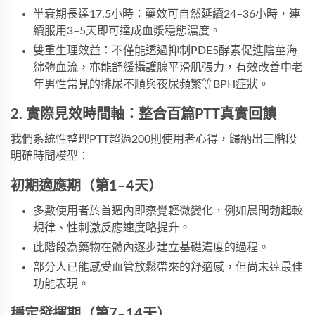
半衰期長達17.5小時：藥效可自然延續24–36小時，連
續服用3–5天即可達成血漿穩態濃度。
雙重生理效益：不僅能透過抑制PDE5酵素促進陰莖海
綿體血流，亦能舒緩攝護腺平滑肌張力，有效改善中老
年男性常見的排尿不順與夜尿頻繁等BPH症狀。
2. 實際見效時間軸：整合百篇PTT真實回饋
我們系統性整理PTT超過200則使用者心得，歸納出三階段
明確時間模型：
初期適應期（第1–4天）
多數使用者於首週內即察覺輕微變化，例如晨間勃起較
規律、性刺激反應速度略提升。
此階段為藥物在體內逐步建立基礎濃度的過程。
部分人已能感受血管放鬆帶來的舒適感，但尚未達最佳
功能表現。
穩定發揮期（第7–14天）