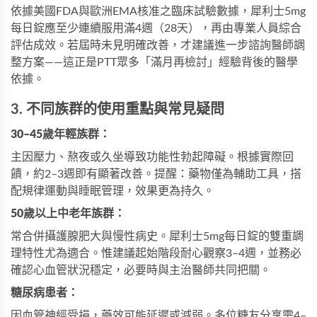
依據美國FDA與歐洲EMA核准之臨床試驗數據，
犀利士5mg
每日錠
應至少連續服用滿4週（28天），再由專業人員綜合
評估成效。若屆時未見明確改善，才建議進一步諮詢醫師調
整方案——這正是PTT眾多「滿月再檢討」經驗背後的醫學
依據。
3. 不同族群的使用重點與常見疑問
30–45歲年輕族群：
主因壓力、熬夜或久坐導致功能性勃起障礙。根據實際回
饋，約2–3週即有顯著改善。提醒：藥物僅為輔助工具，搭
配規律運動與睡眠管理，效果更為持久。
50歲以上中老年族群：
常合併攝護腺肥大與慢性病史。
犀利士5mg每日錠
的雙重調
理特性尤為適合。惟建議起始階段耐心觀察3–4週，並務必
確認心血管狀況穩定，必要時與主治醫師共同把關。
糖尿病患者：
因血管神經受損，藥效可能延遲或減弱。多位糖友分享需4–