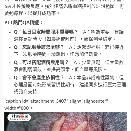
6週才達預期反應。強烈建議先將血糖控制於理想範圍，再
啟動療程，以提升成功率。
PTT熱門QA精選：
Q：每日固定時間服用重要嗎？
　A：極為重要！建議
選擇易記時段（如晨起或睡前），確保劑量穩定。
Q：忘記服藥該怎麼辦？
　A：想起即補服；若已接近
下一次服藥時間，請跳過，切勿加倍劑量。
Q：可以搭配酒精飲用嗎？
　A：少量無礙，但大量飲
酒會削弱藥效，並提高頭暈、低血壓等風險。
Q：會不會產生依賴性？
　A：本品非成癮性藥物，但
心理層面可能形成習慣性期待，建議同步進行壓力管理
或諮商支持。
[caption id="attachment_3407" align="aligncenter" 
width="800">