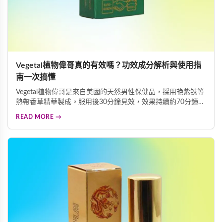
Vegetal植物偉哥真的有效嗎？功效成分解析與使用指
南一次搞懂
Vegetal植物偉哥是來自美國的天然男性保健品，採用艳紫铢等
熱帶香草精華製成。服用後30分鐘見效，效果持續約70分鐘且
可多次勃起，效力維持長達3天。艳紫铢成分能發揮血管舒張
READ MORE →
作用而不增加身體負擔，是溫和安全的壯陽助勃選擇。本指南
詳細解析其功效、成分及使用方法。