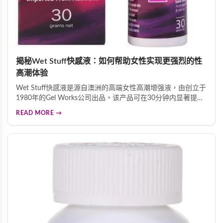
揭秘Wet Stuff快感液：如何帮助女性实现更强烈的性
高潮体验
Wet Stuff快感液是源自澳洲的高端女性高潮增强液，由创立于
1980年的Gel Works公司出品。该产品可在30分钟内显著提升
性高潮强度，带来温热电流般的酥麻触感。产品精选水、二甲
READ MORE →
基矽油、甘油、薄荷油等优质成分，温和安全。2006年和
2010年获香港卫生署认可为官方人体润滑剂供应商。性高潮不
仅带来愉悦体验，还能促进心脏健康、缓解忧郁情绪、帮助排
毒。