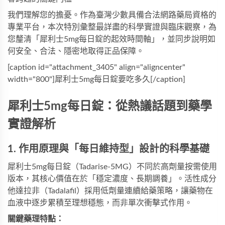
我們理解您的擔憂。作為臺灣少數具備合法網路藥局資格的
專業平台，本次特別彙整最詳盡的科學實證與臨床觀察，為
您釐清「
犀利士5mg每日錠
的起效時間軸」，並同步說明如
何安全、合法、隱密地取得正品保障。
[caption id="attachment_3405" align="aligncenter" 
width="800"]犀利士5mg每日錠要吃多久[/caption]
犀利士5mg每日錠：從熱議話題到藥學
實證解析
1. 作用原理與「每日維持型」設計的科學基礎
犀利士5mg每日錠
（Tadarise-5MG）不同於高劑量按需使用
版本，其核心價值在於「穩定濃度、長期調養」。活性成分
他達拉非（Tadalafil）採用低劑量連續給藥策略，讓藥物在
血液中逐步累積至理想穩態，而非單次衝擊式作用。
關鍵藥理特點：