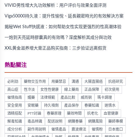
VIVID男性增大丸功效解析：用户评价与效果全面评测
Viga50000持久液：提升性愉悅、延長親密時光的有效解決方案
揭秘Wet Stuff快感液：如何帮助女性实现更强烈的性高潮体验
一炮到天亮延時膠囊真的有效嗎？深度解析其成分與功效
XXL黄金滋养增大膏正品购买指南：三步验证远离假货
熱點關注
必利劲
藥物交互作用
用藥禁忌
溝通
大腸直腸癌
抗癌研究
高山症
性冷淡
女性性健康
線上藥局
正品保障
初次使用
催情指南
媚藥
法律規範
產品比較
威而钢
瑪卡調理
安全使用
安眠藥
持久噴劑
產品保存
春藥知識
迷情水
酒精搭配
PTT討論
春藥原理
藥效時間
抗老化
血管健康
解毒知識
毒品辨識
配送說明
網購春藥
網購風險
藥師專欄
成分分析
副作用說明
催情產品
震波療法
催情粉
日本進口