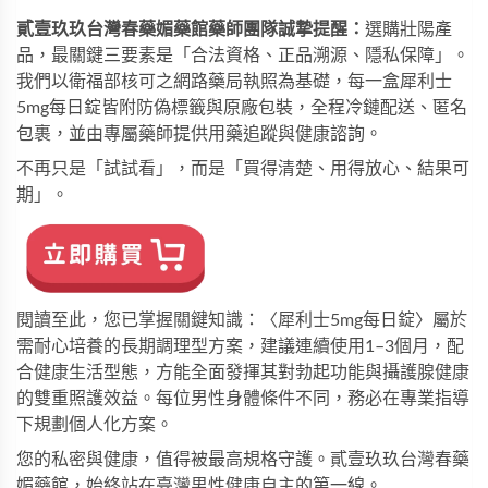
貳壹玖玖台灣春藥媚藥館藥師團隊誠摯提醒：
選購壯陽產
品，最關鍵三要素是「合法資格、正品溯源、隱私保障」。
我們以衛福部核可之網路藥局執照為基礎，每一盒
犀利士
5mg每日錠
皆附防偽標籤與原廠包裝，全程冷鏈配送、匿名
包裹，並由專屬藥師提供用藥追蹤與健康諮詢。
不再只是「試試看」，而是「買得清楚、用得放心、結果可
期」。
閱讀至此，您已掌握關鍵知識：〈犀利士5mg每日錠〉屬於
需耐心培養的長期調理型方案，建議連續使用1–3個月，配
合健康生活型態，方能全面發揮其對勃起功能與攝護腺健康
的雙重照護效益。每位男性身體條件不同，務必在專業指導
下規劃個人化方案。
您的私密與健康，值得被最高規格守護。貳壹玖玖台灣春藥
媚藥館，始終站在臺灣男性健康自主的第一線。