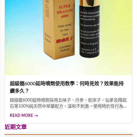
超級龍6000延時噴劑使用教學：何時見效？效果能持
續多久？
超級龍6000延時噴劑採用五味子、丹參、蛇床子、仙茅及陽起
石等100%純天然中草藥配方，溫和不刺激。使用時於性行為
前20分鐘均勻噴灑1-2下，輕柔按摩3分鐘即可見效。這款產品
READ MORE →
能有效降低局部敏感度、延後射精反應，延長性行為時間，且
無任何副作用，是改善早洩、提升親密體驗的優質選擇。
近期文章