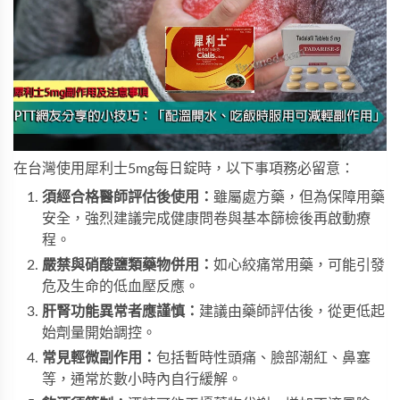
在台灣使用
犀利士5mg每日錠
時，以下事項務必留意：
須經合格醫師評估後使用：
雖屬處方藥，但為保障用藥
安全，強烈建議完成健康問卷與基本篩檢後再啟動療
程。
嚴禁與硝酸鹽類藥物併用：
如心絞痛常用藥，可能引發
危及生命的低血壓反應。
肝腎功能異常者應謹慎：
建議由藥師評估後，從更低起
始劑量開始調控。
常見輕微副作用：
包括暫時性頭痛、臉部潮紅、鼻塞
等，通常於數小時內自行緩解。