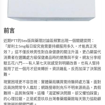
前言
近期PTT的Sex版與藥理討論區頻繁出現一個關鍵提問：
「
犀利士5mg每日錠
究竟需要持續服用多久，才能真正見
效？」這不僅反映男性對自身健康的關注升溫，更凸顯當代
消費者在選購處方級保健產品時的猶豫與不安。網友分享經
驗五花八門——有人第七天就感受到明顯改善，也有人堅持
服用了近一個月才迎來轉折。資訊雜亂，反而加深了決策困
難。
現實困境更不容忽視：實體藥局購買需持醫師處方箋，面對
店員詢問常令人尷尬；網路搜尋則充斥不明來源商品，真假
難辨、品質無保障。這種「渴望解決問題，卻又懼怕踩雷」
的心理拉鋸，正是
貳壹玖玖台灣春藥媚藥館
每天致力協助顧
客跨越的關鍵門檻。