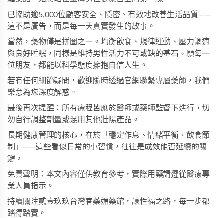
已協助逾5,000位顧客安全、隱密、有效地改善生活品質——
這不是廣告，而是每一天真實發生的故事。
當然，藥物僅是拼圖之一。均衡飲食、規律運動、壓力調適
與良好睡眠，同樣是維持男性活力不可或缺的基石。願每一
位朋友，都能以科學態度擁抱自信人生。
若有任何細節疑問，歡迎隨時透過官網聯繫專屬藥師，我們
樂意為您深度解惑。
最後再次提醒：所有療程皆應於醫師或藥師監督下進行，切
勿自行調整劑量或混用其他壯陽產品。
長期健康管理的核心，在於「穩定作息、情緒平衡、飲食節
制」——這些看似日常的小習慣，往往是成效能否延續的關
鍵。
免責聲明：本文內容僅供教育參考，實際用藥請遵從醫療專
業人員指示。
持續關注
貳壹玖玖台灣春藥媚藥館
，讓性福之路，每一步都
踏得踏實。