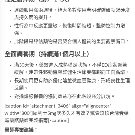
連續服用滿兩週後，絕大多數使用者明確體驗勃起硬度
與持久度的提升。
性行為中反應更靈敏，恢復時間縮短，整體控制力增
強。
此階段是評估藥物是否契合個人體質的重要觀察窗口。
全面調養期（持續滿1個月以上）
滿30天後，藥效進入成熟穩定狀態，不僅ED症狀顯著
緩解，連帶性慾動機與整體生活節奏都趨向正向循環。
長期使用更有助於優化陰莖微血管健康，形成良性生理
反饋。
對攝護腺保養的協同效益亦在此階段充分展現。
[caption id="attachment_3406" align="aligncenter" 
width="800"]犀利士5mg吃多久才有效？貳壹玖玖台灣春藥
媚藥館藥師完整指南[/caption]
藥師專業建議：