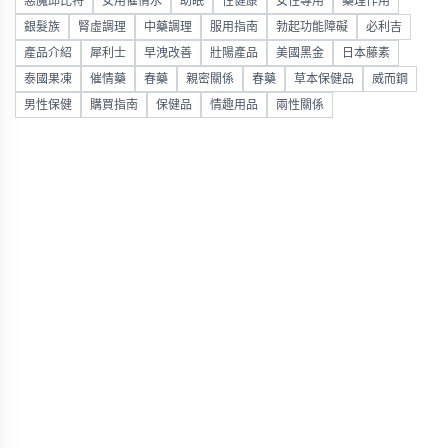
惡魔邱比特
女用催情水
助眠
性健康
女性專用
藥理作用
銀髮族
腎虛調理
中藥調理
服用指南
勃起功能障礙
必利吉
產品介紹
犀利士
早洩改善
壯陽產品
美國黑金
日本藤素
泰國果凍
催情藥
春藥
親密關係
春藥
草本保健品
威而鋼
男性保健
購買指南
保健品
情趣用品
兩性關係