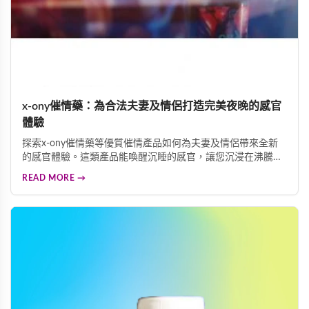
x-ony催情藥：為合法夫妻及情侶打造完美夜晚的感官
體驗
探索x-ony催情藥等優質催情產品如何為夫妻及情侶帶來全新
的感官體驗。這類產品能喚醒沉睡的感官，讓您沉浸在沸騰的
情慾中，體驗蝕骨的歡愉。專業配方採用天然植物精華與珍貴
READ MORE →
中草藥調配，確保使用安全可靠。多重功效結合催情、迷情、
迷幻等作用，為伴侶關係注入新活力。