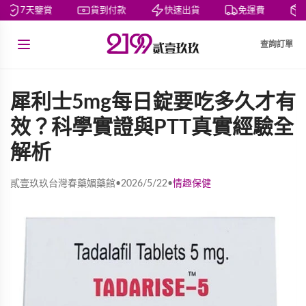
7天鑒賞
貨到付款
快速出貨
免運費
私
查詢訂單
犀利士5mg每日錠要吃多久才有
效？科學實證與PTT真實經驗全
解析
貳壹玖玖台灣春藥媚藥館
•
2026/5/22
•
情趣保健