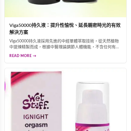
Viga50000持久液：提升性愉悅、延長親密時光的有效
解決方案
Viga50000持久液採用先進的中經單體萃取技術，從天然植物
中提煉精製而成，根據中醫理論調節人體機能，不含任何有毒
成分，無副作用。能有效預防早洩問題，延長親密時光，改善
READ MORE →
勃起功能障礙，提升整體性愛體驗。溫和無刺激配方不影響敏
感度，讓您沉浸愉悅感受中，每瓶45ML大容量設計，經濟實
惠，是追求高品質伴侶生活的理想選擇。