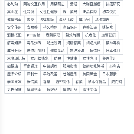
必利劲
藥物交互作用
用藥禁忌
溝通
大腸直腸癌
抗癌研究
高山症
性冷淡
女性性健康
線上藥局
正品保障
初次使用
催情指南
媚藥
法律規範
產品比較
威而钢
瑪卡調理
安全使用
安眠藥
持久噴劑
產品保存
春藥知識
迷情水
酒精搭配
PTT討論
春藥原理
藥效時間
抗老化
血管健康
解毒知識
毒品辨識
配送說明
網購春藥
網購風險
藥師專欄
成分分析
副作用說明
催情產品
震波療法
催情粉
日本進口
惡魔邱比特
女用催情水
助眠
性健康
女性專用
藥理作用
銀髮族
腎虛調理
中藥調理
服用指南
勃起功能障礙
必利吉
產品介紹
犀利士
早洩改善
壯陽產品
美國黑金
日本藤素
泰國果凍
催情藥
春藥
親密關係
春藥
草本保健品
威而鋼
男性保健
購買指南
保健品
情趣用品
兩性關係