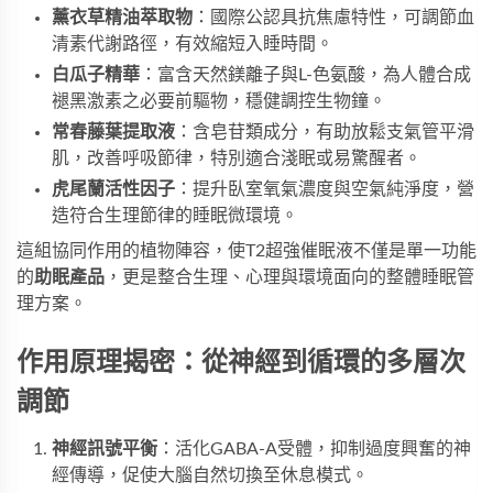
薰衣草精油萃取物
：國際公認具抗焦慮特性，可調節血
清素代謝路徑，有效縮短入睡時間。
白瓜子精華
：富含天然鎂離子與L-色氨酸，為人體合成
褪黑激素之必要前驅物，穩健調控生物鐘。
常春藤葉提取液
：含皂苷類成分，有助放鬆支氣管平滑
肌，改善呼吸節律，特別適合淺眠或易驚醒者。
虎尾蘭活性因子
：提升臥室氧氣濃度與空氣純淨度，營
造符合生理節律的睡眠微環境。
這組協同作用的植物陣容，使T2超強催眠液不僅是單一功能
的
助眠產品
，更是整合生理、心理與環境面向的整體睡眠管
理方案。
作用原理揭密：從神經到循環的多層次
調節
神經訊號平衡
：活化GABA-A受體，抑制過度興奮的神
經傳導，促使大腦自然切換至休息模式。