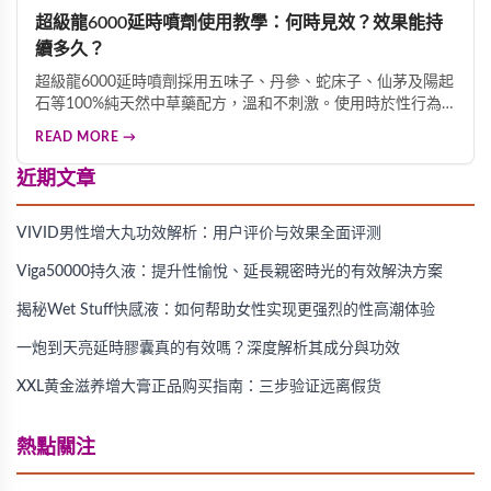
超級龍6000延時噴劑使用教學：何時見效？效果能持
續多久？
超級龍6000延時噴劑採用五味子、丹參、蛇床子、仙茅及陽起
石等100%純天然中草藥配方，溫和不刺激。使用時於性行為
前20分鐘均勻噴灑1-2下，輕柔按摩3分鐘即可見效。這款產品
READ MORE →
能有效降低局部敏感度、延後射精反應，延長性行為時間，且
無任何副作用，是改善早洩、提升親密體驗的優質選擇。
近期文章
VIVID男性增大丸功效解析：用户评价与效果全面评测
Viga50000持久液：提升性愉悅、延長親密時光的有效解決方案
揭秘Wet Stuff快感液：如何帮助女性实现更强烈的性高潮体验
一炮到天亮延時膠囊真的有效嗎？深度解析其成分與功效
XXL黄金滋养增大膏正品购买指南：三步验证远离假货
熱點關注