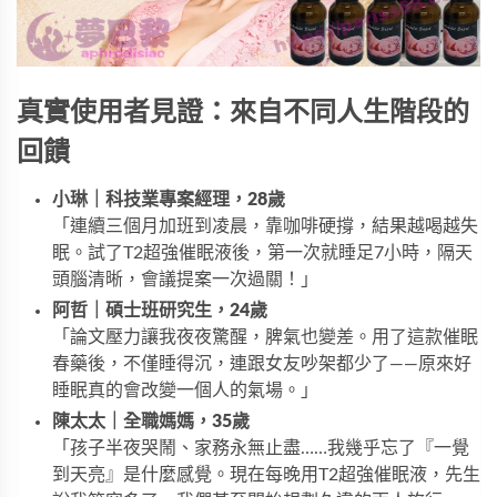
真實使用者見證：來自不同人生階段的
回饋
小琳｜科技業專案經理，28歲
「連續三個月加班到凌晨，靠咖啡硬撐，結果越喝越失
眠。試了T2超強催眠液後，第一次就睡足7小時，隔天
頭腦清晰，會議提案一次過關！」
阿哲｜碩士班研究生，24歲
「論文壓力讓我夜夜驚醒，脾氣也變差。用了這款
催眠
春藥
後，不僅睡得沉，連跟女友吵架都少了——原來好
睡眠真的會改變一個人的氣場。」
陳太太｜全職媽媽，35歲
「孩子半夜哭鬧、家務永無止盡……我幾乎忘了『一覺
到天亮』是什麼感覺。現在每晚用T2超強催眠液，先生