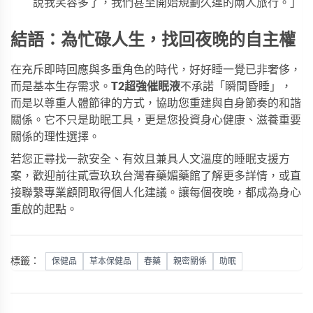
說我笑容多了，我們甚至開始規劃久違的兩人旅行。」
結語：為忙碌人生，找回夜晚的自主權
在充斥即時回應與多重角色的時代，好好睡一覺已非奢侈，
而是基本生存需求。
T2超強催眠液
不承諾「瞬間昏睡」，
而是以尊重人體節律的方式，協助您重建與自身節奏的和諧
關係。它不只是助眠工具，更是您投資身心健康、滋養重要
關係的理性選擇。
若您正尋找一款安全、有效且兼具人文溫度的睡眠支援方
案，歡迎前往
貳壹玖玖台灣春藥媚藥館
了解更多詳情，或直
接聯繫專業顧問取得個人化建議。讓每個夜晚，都成為身心
重啟的起點。
標籤：
保健品
草本保健品
春藥
親密關係
助眠