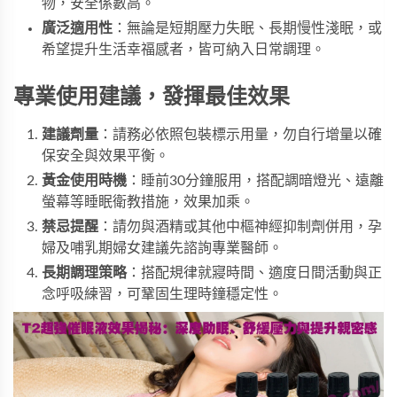
物，安全係數高。
廣泛適用性
：無論是短期壓力失眠、長期慢性淺眠，或
希望提升生活幸福感者，皆可納入日常調理。
專業使用建議，發揮最佳效果
建議劑量
：請務必依照包裝標示用量，勿自行增量以確
保安全與效果平衡。
黃金使用時機
：睡前30分鐘服用，搭配調暗燈光、遠離
螢幕等睡眠衛教措施，效果加乘。
禁忌提醒
：請勿與酒精或其他中樞神經抑制劑併用，孕
婦及哺乳期婦女建議先諮詢專業醫師。
長期調理策略
：搭配規律就寢時間、適度日間活動與正
念呼吸練習，可鞏固生理時鐘穩定性。