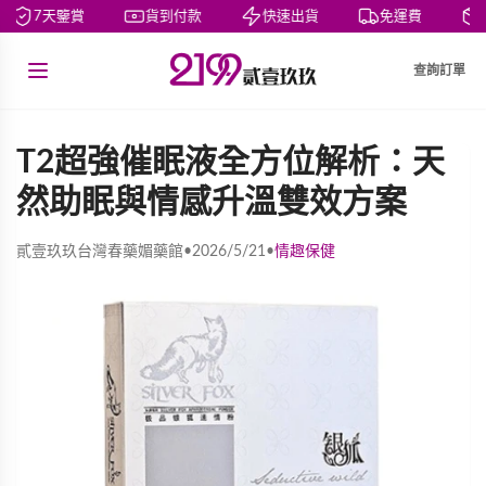
7天鑒賞
貨到付款
快速出貨
免運費
私
查詢訂單
T2超強催眠液全方位解析：天
然助眠與情感升溫雙效方案
貳壹玖玖台灣春藥媚藥館
•
2026/5/21
•
情趣保健