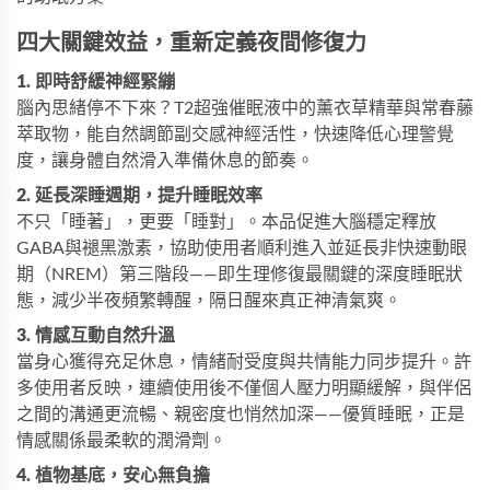
四大關鍵效益，重新定義夜間修復力
1. 即時舒緩神經緊繃
腦內思緒停不下來？T2超強催眠液中的薰衣草精華與常春藤
萃取物，能自然調節副交感神經活性，快速降低心理警覺
度，讓身體自然滑入準備休息的節奏。
2. 延長深睡週期，提升睡眠效率
不只「睡著」，更要「睡對」。本品促進大腦穩定釋放
GABA與褪黑激素，協助使用者順利進入並延長非快速動眼
期（NREM）第三階段——即生理修復最關鍵的深度睡眠狀
態，減少半夜頻繁轉醒，隔日醒來真正神清氣爽。
3. 情感互動自然升溫
當身心獲得充足休息，情緒耐受度與共情能力同步提升。許
多使用者反映，連續使用後不僅個人壓力明顯緩解，與伴侶
之間的溝通更流暢、親密度也悄然加深——優質睡眠，正是
情感關係最柔軟的潤滑劑。
4. 植物基底，安心無負擔