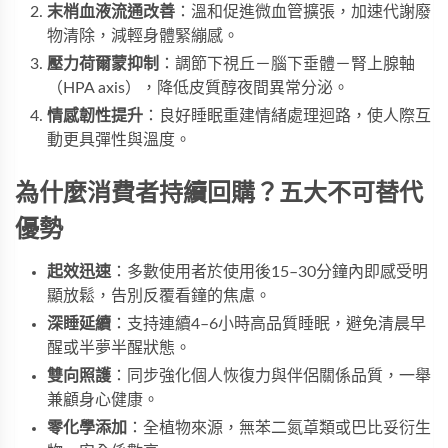
末梢血液流通改善
：溫和促進微血管擴張，加速代謝廢
物清除，減輕身體緊繃感。
壓力荷爾蒙抑制
：調節下視丘－腦下垂體－腎上腺軸
（HPA axis），降低皮質醇夜間異常分泌。
情感韌性提升
：良好睡眠重建情緒處理迴路，使人際互
動更具彈性與溫度。
為什麼消費者持續回購？五大不可替代
優勢
起效迅速
：多數使用者於使用後15–30分鐘內即感受明
顯放鬆，告別反覆看鐘的焦慮。
深睡延續
：支持連續4–6小時高品質睡眠，避免清晨早
醒或半夢半醒狀態。
雙向照護
：同步強化個人恢復力與伴侶關係品質，一舉
兼顧身心健康。
零化學添加
：全植物來源，無苯二氮䓬類或巴比妥衍生