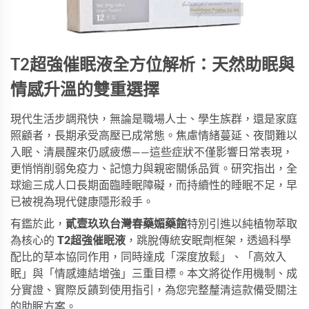
T2
超強催眠液
全方位解析：天然助眠與
情感升溫的雙重選擇
現代生活步調飛快，無論是職場人士、學生族群，還是家庭
照顧者，長期承受高壓已成常態。焦慮情緒蔓延、夜間難以
入眠、清晨醒來仍感疲憊——這些症狀不僅影響日常表現，
更悄悄削弱免疫力、記憶力與親密關係品質。研究指出，全
球逾三成人口長期面臨睡眠障礙，而持續性的睡眠不足，早
已被視為現代健康隱形殺手。
有鑑於此，
貳壹玖玖台灣春藥媚藥館
特別引進以純植物萃取
為核心的 
T2超強催眠液
，跳脫傳統安眠劑框架，透過科學
配比的草本協同作用，同時達成「深度放鬆」、「高效入
眠」與「情感連結增強」三重目標。本文將從作用機制、成
分實證、實際反饋到使用指引，為您完整釐清這款備受關注
的助眠方案。