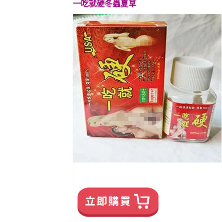
一吃就硬冬蟲夏草 