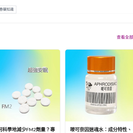
春藥知識
查看全
何科學地減少FM2劑量？專
嘜可奈因迷魂水：成分特性、