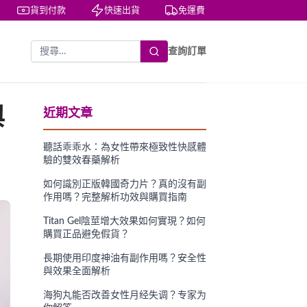
貨到付款
快速出貨
免運費
私密包裝
查詢訂單
與
近期文章
聽話乖乖水：為女性帶來極致性快感體
驗的雙效春藥解析
如何識別正版韓國奇力片？真的沒有副
作用嗎？完整解析功效與購買指南
Titan Gel陰莖增大效果如何實現？如何
購買正品避免假貨？
長期使用印度神油有副作用嗎？安全性
與效果全面解析
海狗丸能否改善女性月经失调？专家为