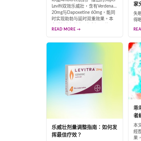
印度Ambitree制药厂推出的Super
家
Levifil双效乐威壯，含有Verdenafil
20mg与Dapoxetine 60mg，能同
失
时实现助勃与延时双重效果。本
得
文详细介绍其作用机制、最佳服
者
READ MORE →
RE
用时机、正确剂量调整方法，以
导
及服用注意事项，帮助用户安全
赖
有效地改善阳痿早洩问题。
法
替
药
乖
者
本
乐威壮剂量调整指南：如何发
經
挥最佳疗效？
果