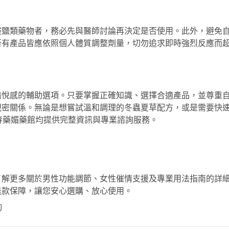
酸鹽類藥物者，務必先與醫師討論再決定是否使用。此外，避免
所有產品皆應依照個人體質調整劑量，切勿追求即時強烈反應而
愉悅感的輔助選項。只要掌握正確知識、選擇合適產品，並尊重
親密關係。無論是想嘗試溫和調理的
冬蟲夏草配方
，或是需要快
春藥媚藥館均提供完整資訊與專業諮詢服務。
了解更多關於男性功能調節、女性催情支援及專業用法指南的詳
退款保障，讓您安心選購、放心使用。
詢