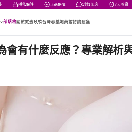
隱私保護
正品保障
1對1諮詢
7天鑒賞
部落格
關於貳壹玖玖台灣春藥媚藥館
諮詢建議
為會有什麼反應？專業解析