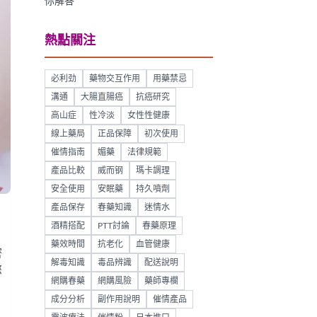
你解答
熱點關注
必利劲
藥物交互作用
用藥禁忌
溝通
大腸直腸癌
抗癌研究
高山症
性冷淡
女性性健康
線上藥局
正品保障
初次使用
催情指南
媚藥
法律規範
產品比較
威而钢
瑪卡調理
安全使用
安眠藥
持久噴劑
產品保存
春藥知識
迷情水
酒精搭配
PTT討論
春藥原理
藥效時間
抗老化
血管健康
密
解毒知識
毒品辨識
配送說明
您
網購春藥
網購風險
藥師專欄
成分分析
副作用說明
催情產品