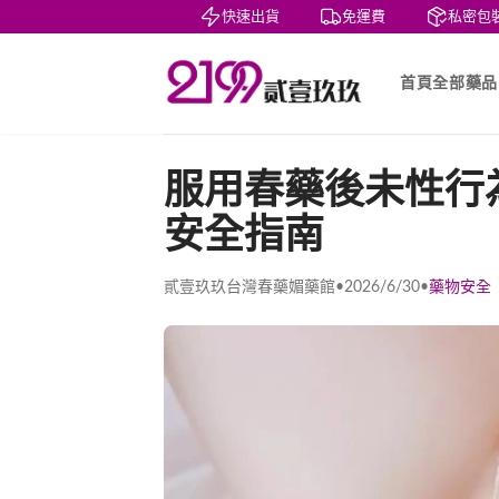
賞
貨到付款
快速出貨
免運費
私密包裝
首頁
全部藥品
服用春藥後未性行
安全指南
貳壹玖玖台灣春藥媚藥館
•
2026/6/30
•
藥物安全