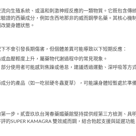
液流向生殖系統、或溫和刺激神經反應的一類物質。它既包含傳
床驗證的西藥成分，例如含西地那非的
威而鋼學名藥
。其核心機
制改變身體狀態。
況下不會引發長期傷害，但個體差異可能導致以下短期反應：
熱或血壓輕度上升，屬藥物代謝過程中的常見現象。
，部分使用者可能感到焦躁或倦怠，建議透過運動、深呼吸等方
節成分的產品（如
一吃就硬冬蟲夏草
），可能讓身體短暫處於準
的第一步。貳壹玖玖台灣春藥媚藥館堅持提供經第三方檢測、具
好評的
SUPER KAMAGRA 雙效威而鋼
，結合勃起支援與延遲功能