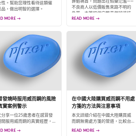
罪魁祸首，問題出在假藥氾濫——
全性。幫助您理性看待這類催
不良商人以低價販售來路不明的
產品，做出明智的選擇。
偽藥。本篇提供完整真假辨識技
AD MORE →
READ MORE →
巧：檢查雷射防偽標籤、藥丸淡
藍色澤、清晰刻字等特徵，並建
議透過正規管道購買，切勿貪圖
便宜而危害健康。
冒發燒時服用威而鋼的風險
在中國大陸購買威而鋼不用處
真實案例警示
方箋的方法與注意事項
文分享一位25歲患者在感冒發
本文詳細介紹在中國大陸購買威
期間服用威而鋼的真實經歷，
而鋼無需處方箋的管道，比較台
醒大家切勿帶病服藥。文章詳
灣與大陸的藥品管制差異，分析
AD MORE →
READ MORE →
解析藥物交互作用對腎臟的潛
代購服務的優劣勢，並提醒消費