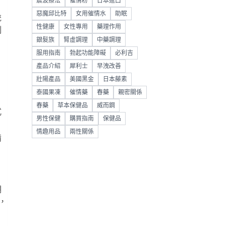
震波療法
催情粉
日本進口
惡魔邱比特
女用催情水
助眠
統
性健康
女性專用
藥理作用
制
銀髮族
腎虛調理
中藥調理
服用指南
勃起功能障礙
必利吉
產品介紹
犀利士
早洩改善
壯陽產品
美國黑金
日本藤素
泰國果凍
催情藥
春藥
親密關係
春藥
草本保健品
威而鋼
式
男性保健
購買指南
保健品
情趣用品
兩性關係
備
明
，