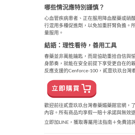
哪些情況應特別謹慎？
心血管疾病患者、正在服用降血壓藥或硝
行混用多種促進劑，以免加重肝腎負擔。
量服用。
結語：理性看待，善用工具
春藥並非萬能鑰匙，而是協助重拾自信與
身節奏，就能在安全前提下享受更自在的
反應支援的
Cenforce-100
，貳壹玖玖台灣
歡迎前往
貳壹玖玖台灣春藥媚藥館
官網，
內容。所有商品均享假一賠十承諾與無效
立即加LINE，獲取專屬用法指南＋免費諮