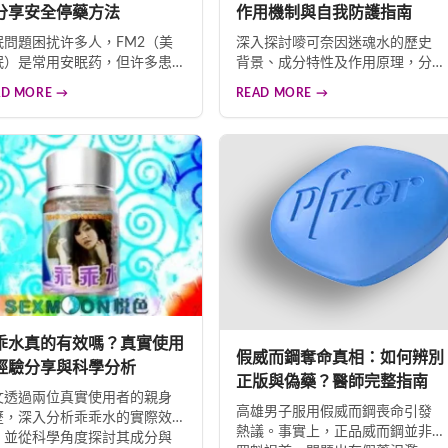
分享安全停藥方法
作用機制與自我防護指南
眠問題困扰许多人，FM2（美
深入探討嘜可奈因迷魂水的歷史
眠）是常用安眠药，但许多患
背景、成分特性及作用原理，分
担心成瘾问题。其实在医师指
析其在犯罪案件中的常見使用方
AD MORE →
READ MORE →
下正确使用，FM2不会产生依
式，並提供實用的自我保護與防
。本文介绍三种安全停药方
範建議，幫助讀者提升安全意
：隔日服药法、渐进减量法和
識。
代转换法，帮助患者顺利摆脱
物困扰，避免反弹性失眠。
乖水真的有效嗎？真實使用
假威而鋼奪命真相：如何辨別
經驗分享與科學分析
正版與偽藥？醫師完整指南
文透過兩位真實使用者的親身
高雄男子服用假威而鋼喪命引發
歷，深入分析乖乖水的實際效
熱議。事實上，正品威而鋼並非
，並從科學角度探討其成分與