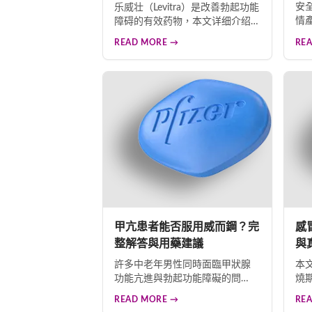
安
乐威壮（Levitra）是改善勃起功能
情
障碍的有效药物，本文详细介绍
其作用原理、正确使用方式及剂
READ MORE →
RE
量调整原则。建议初始剂量
10mg，可在医师指导下调整至
20mg。服药后30分钟内见效，效
果通常在使用6-8次后达到最佳。
需注意无性刺激则无勃起效果。
药物不具备传统成瘾特性，间歇
使用不会造成成分累积。遵循医
嘱、合理调整剂量、维持积极心
态是确保疗效与安全的关键。
甲亢患者能否服用威而鋼？完
感
整解答與用藥建議
與
許多中老年男性同時面臨甲狀腺
本
功能亢進與勃起功能障礙的問
燒
題。本文詳細說明甲亢與陽痿的
提
READ MORE →
RE
關聯、三種傳統治療方法的局限
細