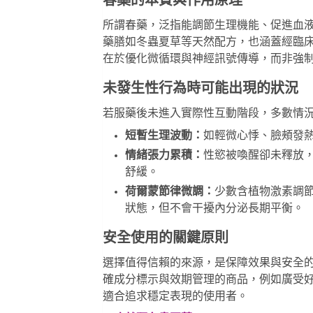
春藥的本質與作用原理
所謂春藥，泛指能調節生理機能、促進血
藥膳如
冬蟲夏草
等天然配方，也涵蓋經臨
在於優化微循環與神經訊號傳導，而非強
未發生性行為時可能出現的狀況
若服藥後未進入實際性互動階段，多數情
短暫生理波動：
如輕微心悸、臉頰發
情緒張力累積：
性慾被喚醒卻未釋放
舒緩。
荷爾蒙節律微調：
少數含植物激素調
狀態，但不會干擾內分泌長期平衡。
安全使用的關鍵原則
選擇值得信賴的來源，是保障效果與安全
確成分標示與效期管理的商品，例如廣受
適合追求穩定表現的使用者。