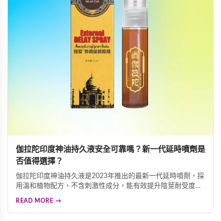
伽拉陀印度神油持久液安全可靠嗎？新一代延時噴劑是
否值得選擇？
伽拉陀印度神油持久液是2023年推出的最新一代延時噴劑，採
用溫和植物配方，不含刺激性成分，能有效提升陰莖耐受度，
同時完整保留愉悅感受。克服了傳統延時產品的麻木感和依賴
READ MORE →
性問題，讓使用者能安心享受持久舒適的親密體驗。