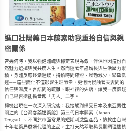
進口壯陽藥
日本藤素
助我重拾自信與親
密關係
曾幾何時，我以強健體魄與穩定表現為傲，伴侶也因這份自
然魅力選擇與我共度人生。然而隨著年歲增長與生活壓力累
積，身體反應逐漸遲緩，持續時間縮短、晨勃減少、慾望低
迷——這些變化不僅影響生理節奏，更悄悄侵蝕著夫妻間的
信任與溫度。言語間的疏離、眼神裡的失落，讓我一度懷疑
自己是否還能擔當起「男人」二字。
轉機出現在一次深入研究後：我接觸到備受日本及東亞男性
關注的【
台灣春藥媚藥館
】
第三代日本藤素（Japan 
Tengsu）
。不同於市面常見的短期刺激型產品，這款由台灣
十年老藥局嚴選代理的正品，主打天然萃取與長期調理雙軌