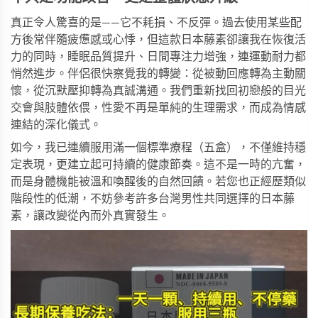
真正令人驚喜的是——它不耗損、不反彈。過去使用某些配
方後常伴隨疲憊感或心悸，但這款
日本藤素
卻讓我在恢復活
力的同時，睡眠品質提升、日間專注力增強，連運動耐力都
悄然進步。伴侶很快察覺我的轉變：從被動回應轉為主動關
懷，從沉默壓抑轉為真誠溝通。我們重新找回初戀般的目光
交會與肢體依偎，性愛不再是單純的生理需求，而成為情感
連結的深化儀式。
如今，我已連續服用滿一個標準療程（五盒），不僅維持穩
定表現，更建立起可持續的健康節奏。這不是一時的亢奮，
而是身體機能被溫和喚醒後的自然回饋。若您也正經歷類似
階段性的低潮，不妨參考許多台灣男性共同選擇的
日本藤
素
，讓改變從內而外真實發生。