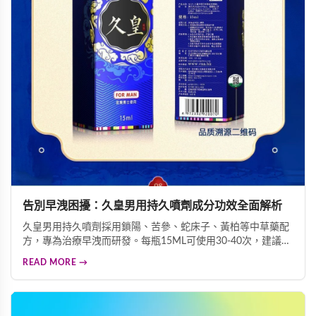
告別早洩困擾：久皇男用持久噴劑成分功效全面解析
久皇男用持久噴劑採用鎖陽、苦參、蛇床子、黃柏等中草藥配
方，專為治療早洩而研發。每瓶15ML可使用30-40次，建議性
行為前30分鐘均勻噴灑於龜頭及冠狀溝處。由香港為納百川有
READ MORE →
限公司製造，24個月保質期，有效延長射精時間，提升性生活
品質，讓您重拾自信。