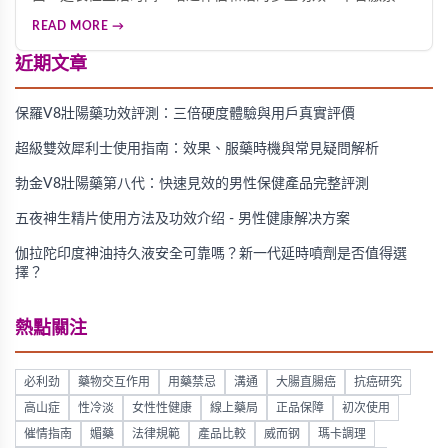
分，无副作用，是改善男性性功能困扰的理想选择。
READ MORE →
近期文章
保羅V8壯陽藥功效評測：三倍硬度體驗與用戶真實評價
超級雙效犀利士使用指南：效果、服藥時機與常見疑問解析
勃金V8壯陽藥第八代：快速見效的男性保健產品完整評測
五夜神生精片使用方法及功效介绍 - 男性健康解决方案
伽拉陀印度神油持久液安全可靠嗎？新一代延時噴劑是否值得選
擇？
熱點關注
必利劲
藥物交互作用
用藥禁忌
溝通
大腸直腸癌
抗癌研究
高山症
性冷淡
女性性健康
線上藥局
正品保障
初次使用
催情指南
媚藥
法律規範
產品比較
威而钢
瑪卡調理