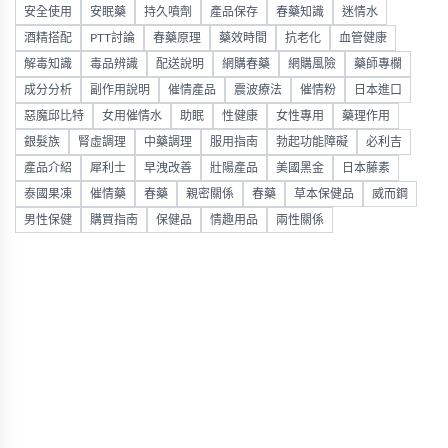
安全使用
安眠藥
持久噴劑
產品保存
春藥知識
迷情水
酒精搭配
PTT討論
春藥原理
藥效時間
抗老化
血管健康
解毒知識
毒品辨識
配送說明
網購春藥
網購風險
藥師專欄
成分分析
副作用說明
催情產品
震波療法
催情粉
日本進口
惡魔邱比特
女用催情水
助眠
性健康
女性專用
藥理作用
銀髮族
腎虛調理
中藥調理
服用指南
勃起功能障礙
必利吉
產品介紹
犀利士
早洩改善
壯陽產品
美國黑金
日本藤素
泰國果凍
催情藥
春藥
親密關係
春藥
草本保健品
威而鋼
男性保健
購買指南
保健品
情趣用品
兩性關係