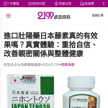
7天鑒賞
貨到付款
快速出貨
免運費
私
查詢訂單
進口壯陽藥日本藤素真的有效
果嗎？真實體驗：重拾自信、
改善親密關係與整體健康
貳壹玖玖台灣春藥媚藥館
•
2026/5/29
•
情趣保健